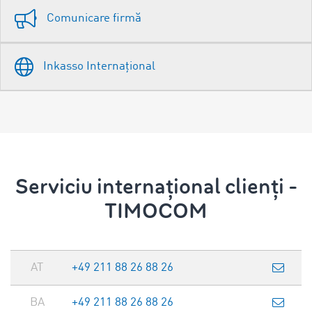
Comunicare firmă
Inkasso Internațional
Serviciu internațional clienți -
TIMOCOM
AT
+49 211 88 26 88 26
BA
+49 211 88 26 88 26