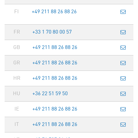
FI
+49 211 88 26 88 26
FR
+33 1 70 80 00 57
GB
+49 211 88 26 88 26
GR
+49 211 88 26 88 26
HR
+49 211 88 26 88 26
HU
+36 22 51 59 50
IE
+49 211 88 26 88 26
IT
+49 211 88 26 88 26