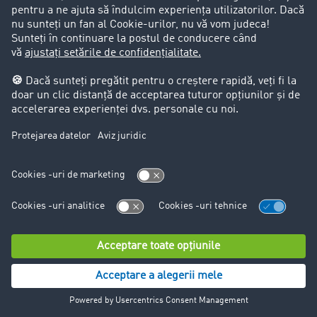
o face mai ușor de utilizat pentru utilizatori. Puteți
revoca în orice moment acordul dat.
14.4. Ibexa CDP by Raptor
Pentru colectarea centralizată și administrarea datelor
clienților utilizăm Customer Data Platform (CDP)
Raptor de la Ibexa GmbH Ibexa CDP ne permite o
analiză și optimizarea strategiei noastre de marketing și
a performanțelor legate de serviciul de relații clienți.
În acest context se prelucrează următoarele date:
Informații despre clienți (de ex. numele, adresa de
e-mail, numărul de telefon)
Datele despre firmă (de ex. denumirea firmei,
adrese)
Date de utilizare (de ex. interacțiuni pe pagina web,
model de utilizare)