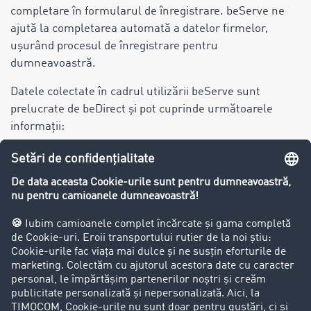
completare în formularul de înregistrare. beServe ne
ajută la completarea automată a datelor firmelor,
ușurând procesul de înregistrare pentru
dumneavoastră.
Datele colectate în cadrul utilizării beServe sunt
prelucrate de beDirect și pot cuprinde următoarele
informații:
Datele firmei precum denumire, adresă și
domeniul de activitate
Adresa IP
Locația geografică
Aceste date sunt salvate pe serverele beDirect din
Germania. Prelucrarea este efectuată pe baza acordului
dumneavoastră (art. 6 alin. (1) lit. a) din RGPD) și
servește la îmbunătățirea paginii noastre web pentru a