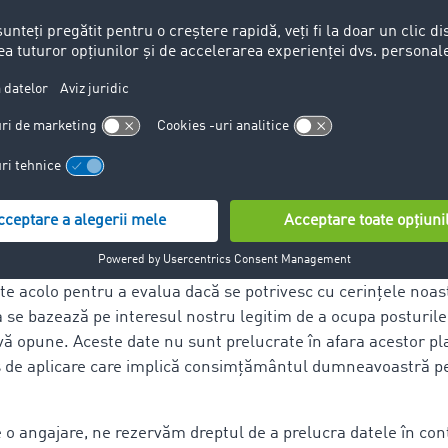
caracter personal din aplicațiile pentru posturile disponibile
egistrate și procesate pentru a selecta candidații potriviți p
rnizate de dumneavoastră atunci când trimiteți aplicația. Dat
uperiorilor din grupul de firme în procesul de luare a decizii
ING și LinkedIn
ii potriviți, căutăm pe XING și LinkedIn și folosim datele cu c
ate acolo pentru a evalua dacă se potrivesc cu cerințele noast
 se bazează pe interesul nostru legitim de a ocupa posturil
a vă opune. Aceste date nu sunt prelucrate în afara acestor p
ces de aplicare care implică consimțământul dumneavoastră p
te o angajare, ne rezervăm dreptul de a prelucra datele în co