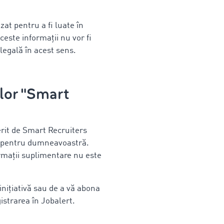
at pentru a fi luate în
este informații nu vor fi
 legală în acest sens.
ilor "Smart
erit de Smart Recruiters
al pentru dumneavoastră.
ormații suplimentare nu este
inițiativă sau de a vă abona
gistrarea în Jobalert.