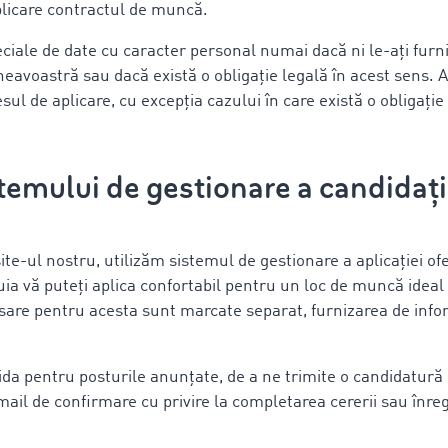
aplicare contractul de muncă.
ciale de date cu caracter personal numai dacă ni le-ați furniz
avoastră sau dacă există o obligație legală în acest sens. Ac
sul de aplicare, cu excepția cazului în care există o obligație
istemului de gestionare a candidaț
ite-ul nostru, utilizăm sistemul de gestionare a aplicației of
ia vă puteți aplica confortabil pentru un loc de muncă ide
cesare pentru acesta sunt marcate separat, furnizarea de inf
dida pentru posturile anunțate, de a ne trimite o candidatură 
-mail de confirmare cu privire la completarea cererii sau înre