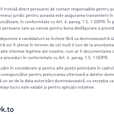
fi trimisă direct persoanei de contact responsabile pentru 
emeiul juridic pentru aceasta este asigurarea transmiterii în
zătoare, în conformitate cu Art. 6. parag. 1 S. 1 GDPR. În pr
persoane care au nevoie pentru buna desfășurare a procedur
 depunere a candidaturii se încheie fără ca dumneavoastră să
 vor fi șterse în termen de cel mult 6 luni de la anunțarea 
alte interese legitime ale noastre, cum ar fi documentarea o
le proceduri în conformitate cu Art. 6. parag. 1 S. 1 GDPR.
ă luăm în considerare și pentru alte poziții potențiale în cadr
corespunzător pentru prelucrarea ulterioară a datelor dum
pă un an de la data autorizării dumneavoastră, cu excepția caz
ași lucru este valabil și pentru aplicații inițiative.
k.to