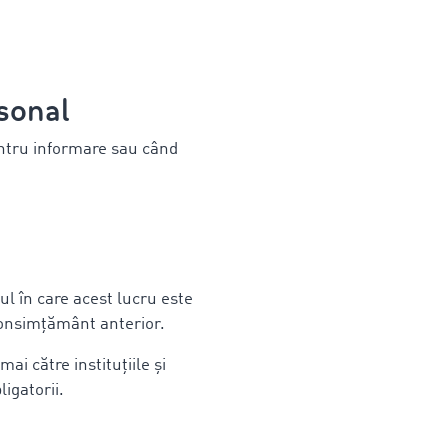
rsonal
entru informare sau când
l în care acest lucru este
consimțământ anterior.
i către instituțiile și
ligatorii.