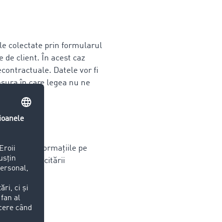
le colectate prin formularul
te de client. În acest caz
contractuale. Datele vor fi
ăsura în care legea nu ne
om
,
r noștri. Informațiile pe
ăspunde solicitării
nțele legale.
icare