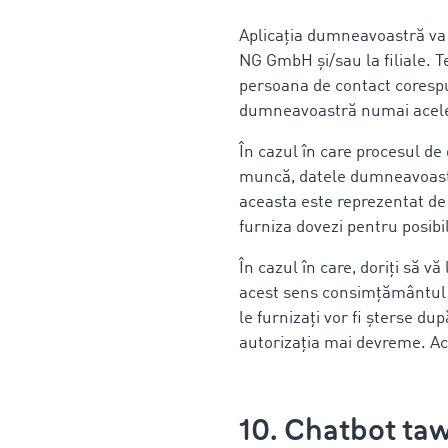
Aplicația dumneavoastră va 
NG GmbH și/sau la filiale. T
persoana de contact corespun
dumneavoastră numai acele 
În cazul în care procesul de
muncă, datele dumneavoastră
aceasta este reprezentat de 
furniza dovezi pentru posibi
În cazul în care, doriți să v
acest sens consimțământul 
le furnizați vor fi șterse du
autorizația mai devreme. Acel
10. Chatbot taw