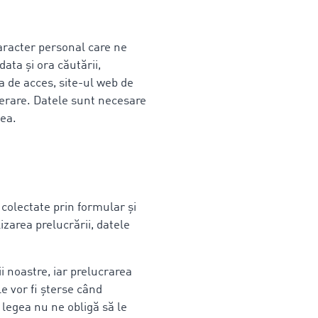
caracter personal care ne
ata și ora căutării,
ea de acces, site-ul web de
perare. Datele sunt necesare
tea.
 colectate prin formular și
izarea prelucrării, datele
i noastre, iar prelucrarea
 vor fi șterse când
legea nu ne obligă să le