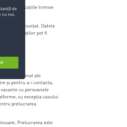
 și din aplicațiile trimise
entru postul anunțat. Datele
ele candidaților pot fi
lor.
aracter personal ale
re și pentru a-i contacta,
e vacante cu persoanele
latforme, cu excepția cazului
entru prelucrarea
ntinuare. Prelucrarea este