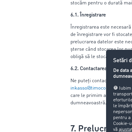
stocăm pentru o durată mai
6.1. Înregistrare
Înregistrarea este necesară 
de înregistrare vor fi stocate
prelucrarea datelor este ne
șterse când stocarea lor nu
obligă să le stocăm pentru 
6.2. Contactarea angajaților
Ne puteți contacta prin e-m
inkasso@timocom.com
,
care le primim atunci când ne
dumneavoastră. După finaliza
7. Prelucrarea 