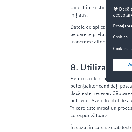
Colectăm și stocăm datele cu 
inițiativ.
Datele de aplicare vor fi înr
pe care le prelucrăm sunt fu
transmise altor companii și s
8. Utilizarea X
Pentru a identifica candidaț
potențialilor candidați post
dacă este necesar. Căutarea
potrivite. Aveți dreptul de 
în care este inițiat un pro
corespunzătoare.
În cazul în care se stabileș