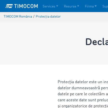
Services
Resurse
Firma
Sup
TIMOCOM România
/
Protecția datelor
Decla
Protecția datelor este un in
datelor dumneavoastră perso
datele pe care le colectăm at
care aceste date sunt prelu
și organizatorice de protec