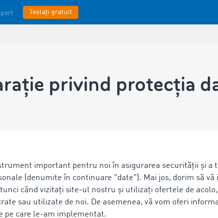
Testați gratuit
port
rație privind protecția d
strument important pentru noi în asigurarea securității și a 
nale (denumite în continuare "date"). Mai jos, dorim să vă 
unci când vizitați site-ul nostru și utilizați ofertele de aco
crate sau utilizate de noi. De asemenea, vă vom oferi inform
ție pe care le-am implementat.