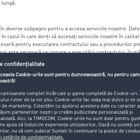
 lungă.
în diverse subpagini pentru a accesa serviciile noastre. Date
 în cazul în care doriți să accesați serviciile noastre în calita
cesară pentru executarea contractului sau a procedurilor pre
mai este necesară ca urmare a executării contractului, în m
o durată mai lungă.
 prin e-mail
ail. De exemplu ne puteți conacta la:
info.ro@timocom.c
jobs@timocom.com
sau la o adresă personalizată a angajațilo
 trimiteți un e-mail vor fi utilizate exclusiv în scopul de a r
rea prelucrării, datele vor fi șterse în conformitate cu ceri
datelor în timpul procesului de apl