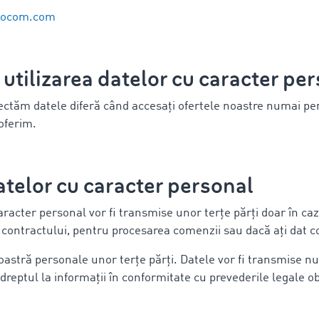
mocom.com
 utilizarea datelor cu caracter pe
ectăm datele diferă când accesați ofertele noastre numai p
 oferim.
datelor cu caracter personal
cter personal vor fi transmise unor terțe părți doar în cazu
 contractului, pentru procesarea comenzii sau dacă ați dat 
tră personale unor terțe părți. Datele vor fi transmise numa
 dreptul la informații în conformitate cu prevederile legale ob