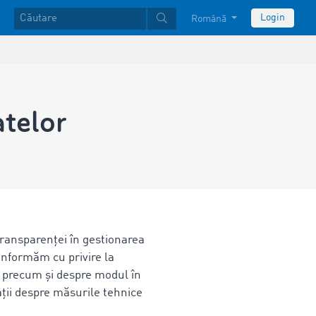
Login
Română
atelor
transparenței în gestionarea
informăm cu privire la
lo, precum și despre modul în
ații despre măsurile tehnice