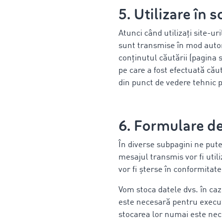
5. Utilizare în 
Atunci când utilizați site-u
sunt transmise în mod automa
conținutul căutării (pagina s
pe care a fost efectuată cău
din punct de vedere tehnic p
6. Formulare d
În diverse subpagini ne pute
mesajul transmis vor fi util
vor fi șterse în conformitate
Vom stoca datele dvs. în caz
este necesară pentru execut
stocarea lor numai este nece