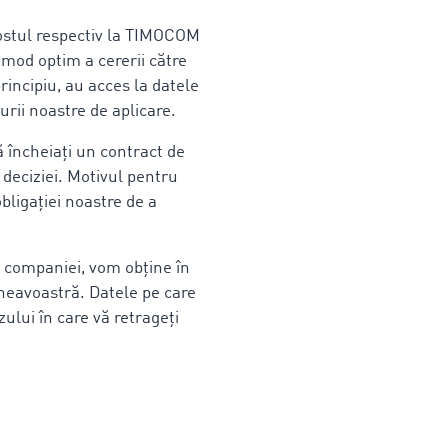
postul respectiv la TIMOCOM
 mod optim a cererii către
incipiu, au acces la datele
ii noastre de aplicare.
 încheiați un contract de
deciziei. Motivul pentru
bligației noastre de a
ul companiei, vom obține în
neavoastră. Datele pe care
ului în care vă retrageți