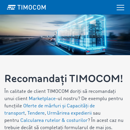
Recomandați TIMOCOM!
În calitate de client TIMOCOM doriți să recomandați
unui client
Marketplace
-ul nostru? De exemplu pentru
funcțiile
Oferte de mărfuri și Capacități de
transport
,
Tendere
,
Urmărirea expedierii
sau
pentru
Calcularea rutelor & costurilor
? În acest caz nu
trebuie decât să completați formularul de mai jos.