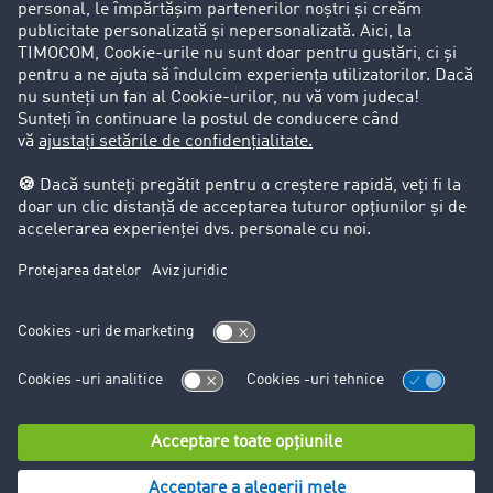
Clienții aduc clienți
Aspecte legale
Impressum
CCG
Protecția datelor
Cookie-Einstellungen
Support
Support