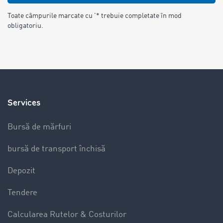
Toate câmpurile marcate cu '* trebuie completate în mod
obligatoriu.
Services
Bursă de mărfuri
bursă de transport închisă
Depozit
Tendere
Calcularea Rutelor & Costurilor