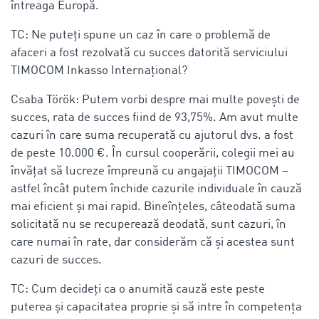
întreaga Europă.
TC: Ne puteți spune un caz în care o problemă de
afaceri a fost rezolvată cu succes datorită serviciului
TIMOCOM Inkasso Internațional?
Csaba Török: Putem vorbi despre mai multe poveşti de
succes, rata de succes fiind de 93,75%. Am avut multe
cazuri în care suma recuperată cu ajutorul dvs. a fost
de peste 10.000 €. În cursul cooperării, colegii mei au
învățat să lucreze împreună cu angajații TIMOCOM –
astfel încât putem închide cazurile individuale în cauză
mai eficient și mai rapid. Bineînțeles, câteodată suma
solicitată nu se recuperează deodată, sunt cazuri, în
care numai în rate, dar considerăm că şi acestea sunt
cazuri de succes.
TC: Cum decideți ca o anumită cauză este peste
puterea și capacitatea proprie şi să intre în competenţa