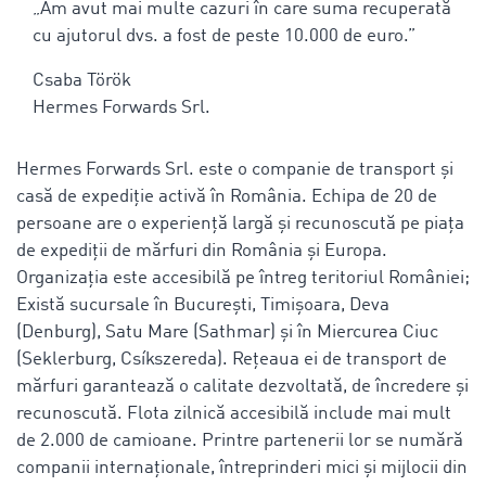
„Am avut mai multe cazuri în care suma recuperată
cu ajutorul dvs. a fost de peste 10.000 de euro.”
Csaba Török
Hermes Forwards Srl.
Hermes Forwards Srl. este o companie de transport și
casă de expediție activă în România. Echipa de 20 de
persoane are o experiență largă și recunoscută pe piața
de expediții de mărfuri din România și Europa.
Organizația este accesibilă pe întreg teritoriul României;
Există sucursale în București, Timișoara, Deva
(Denburg), Satu Mare (Sathmar) și în Miercurea Ciuc
(Seklerburg, Csíkszereda). Rețeaua ei de transport de
mărfuri garantează o calitate dezvoltată, de încredere și
recunoscută. Flota zilnică accesibilă include mai mult
de 2.000 de camioane. Printre partenerii lor se numără
companii internaționale, întreprinderi mici și mijlocii din