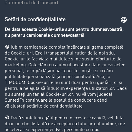
Barometrul de transport
Lexicon de Transport
Restricții de circulație pentru autocamioane
Firma
Success Stories
Clienții aduc clienți
Aspecte legale
Impressum
CCG
Protecția datelor