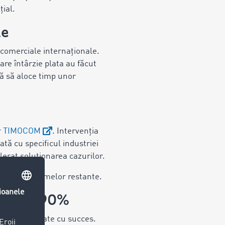
țial.
le
 comerciale internaționale.
care întârzie plata au făcut
tă să aloce timp unor
M
lor TIMOCOM
. Intervenția
tă cu specificul industriei
elerat soluționarea cazurilor.
a rapidă a sumelor restante.
imativ 90%
fost recuperate cu succes.