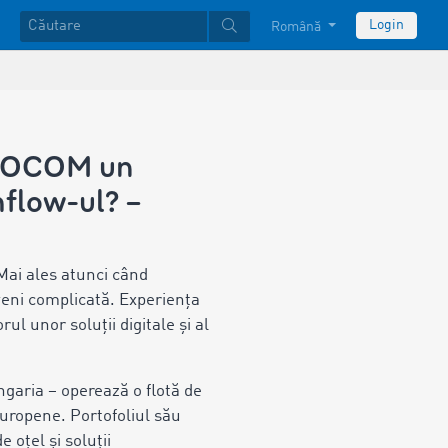
Login
Română
TIMOCOM un
hflow-ul? –
 Mai ales atunci când
eveni complicată. Experiența
l unor soluții digitale și al
garia – operează o flotă de
europene. Portofoliul său
 oțel și soluții