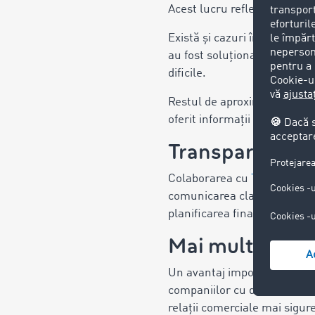
Acest lucru reflectă eficien
Există și cazuri în care cre
au fost soluționate pozitiv.
dificile.
Restul de aproximativ 10% di
oferit informații relevante d
Transparență și
Colaborarea cu
TIMOCOM
comunicarea clară și constan
planificarea financiară și lua
Mai multă sigur
Un avantaj important al ser
companiilor cu datorii neachi
relații comerciale mai sigure