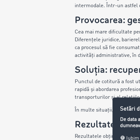
intermodale. Într-un astfel 
Provocarea: ges
Cea mai mare dificultate pen
Diferențele juridice, bariere
ca procesul să fie consumato
activități administrative, în 
Soluția: recup
Punctul de cotitură a fost ut
rapidă și abordarea profesio
transporturilor și al relații
În multe situații, simpla i
Rezultate conc
Rezultatele obținute sunt s