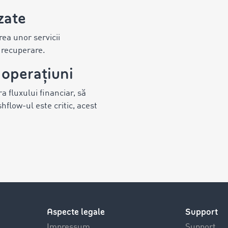
zate
rea unor servicii
 recuperare.
e operațiuni
 fluxului financiar, să
shflow-ul este critic, acest
Aspecte legale
Support
Impressum
Support