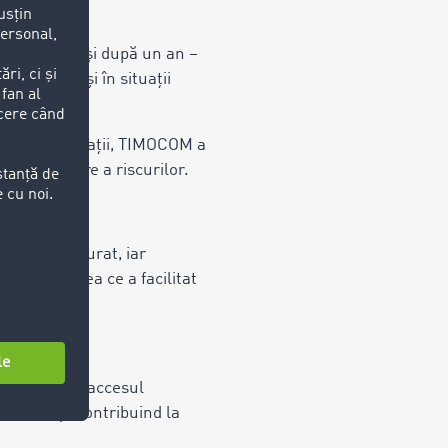
ungi – chiar și după un an –
OM, chiar și în situații
n aceste situații, TIMOCOM a
nă gestionare a riscurilor.
bine structurat, iar
ui caz, ceea ce a facilitat
e limitează accesul
ta la timp, contribuind la