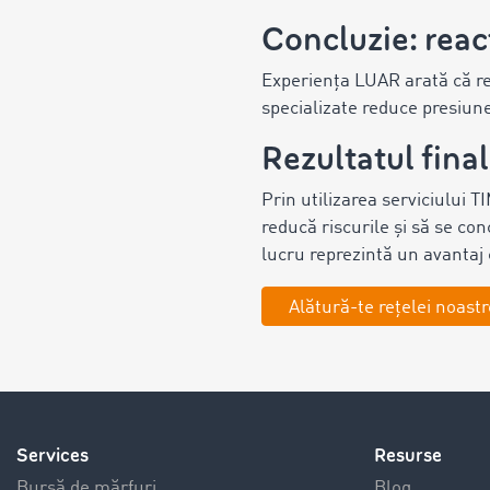
Concluzie: reac
Experiența LUAR arată că rea
specializate reduce presiune
Rezultatul final
Prin utilizarea serviciului 
reducă riscurile și să se con
lucru reprezintă un avantaj 
Alătură-te rețelei noastr
Services
Resurse
Bursă de mărfuri
Blog