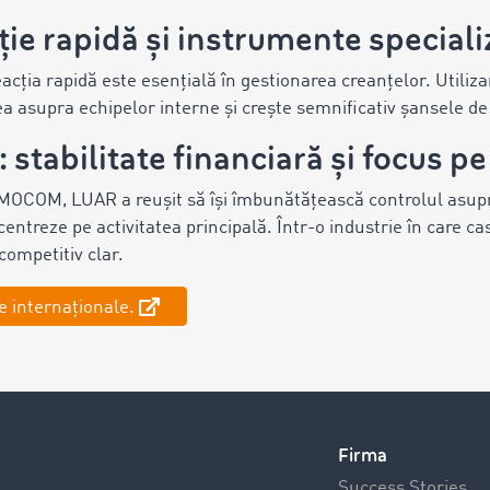
ție rapidă și instrumente speciali
cția rapidă este esențială în gestionarea creanțelor. Utiliza
a asupra echipelor interne și crește semnificativ șansele de
: stabilitate financiară și focus p
TIMOCOM, LUAR a reușit să își îmbunătățească controlul asupra
centreze pe activitatea principală. Într-o industrie în care ca
competitiv clar.
e internaționale.
Firma
Success Stories