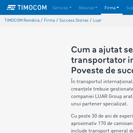
Services
Resurse
Firma
Sup
TIMOCOM România
/
Firma
/
Success Stories
/
Luar
Cum a ajutat s
transportator i
Poveste de su
În transportul internațional,
creanțele trebuie gestionate
companiei LUAR Group arată c
unui partener specializat.
Cu peste 30 de ani de exper
aproximativ 170 de camioane 
include transport general de 