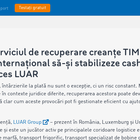
Testați gratuit
port
erviciul de recuperare creanțe 
nternațional să-și stabilizeze cas
cces LUAR
 întârzierile la plată nu sunt o excepție, ci un risc constant.
 în contexte juridice diferite, recuperarea acestora poate d
lar cum aceste provocări pot fi gestionate eficient cu ajutoru
iență,
LUAR Group
– prezent în România, Luxemburg și Un
și este un jucător activ pe principalele coridoare logistice 
marfă, transport frigorific, transport specializat de bobine de