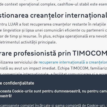
de context operațional complex, cashflow-ul stabil este esen
tionarea creanțelor internaționa
tru LUAR a fost recuperarea creanțelor restante în relațiile
le lingvistice și lipsa unei comunicări eficiente cu partenerii 
r de timp și resurse. În plus, echipa operațională era nevoi
detrimentul activității principale.
erare profesionistă prin TIMOCO
ilizarea serviciului de
recuperare internațională a creanțe
nistă au avut un impact imediat. Echipa TIMOCOM, familiariza
lor comerciale internaționale, a facilitat comunicarea și a acc
mplicare a TIMOCOM a fost suficientă pentru a determina plat
rete: rată de recuperare de aprox
emnificative: aproximativ 90% dintre creanțele raportate au 