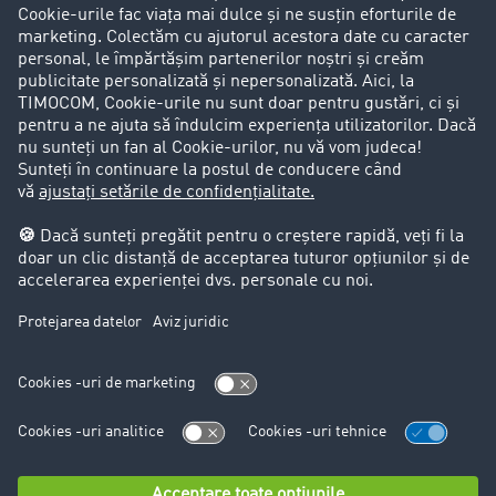
Success Stories
Clienții aduc clienți
Aspecte legale
Impressum
CCG
Protecția datelor
Cookie-Einstellungen
Support
Support