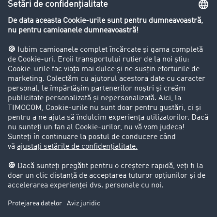
Restricții de circulație pentru autocamioane
Firma
Success Stories
Clienții aduc clienți
Aspecte legale
Impressum
CCG
Protecția datelor
Cookie-Einstellungen