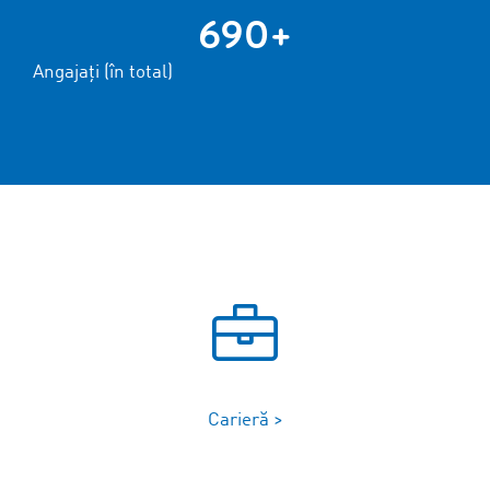
690+
Angajați (în total)
Carieră >