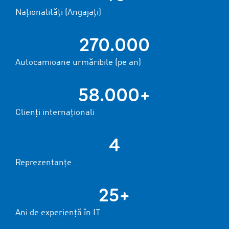
Naționalități (Angajați)
270.000
Autocamioane urmăribile (pe an)
58.000+
Clienți internaționali
4
Reprezentanțe
25+
Ani de experiență în IT