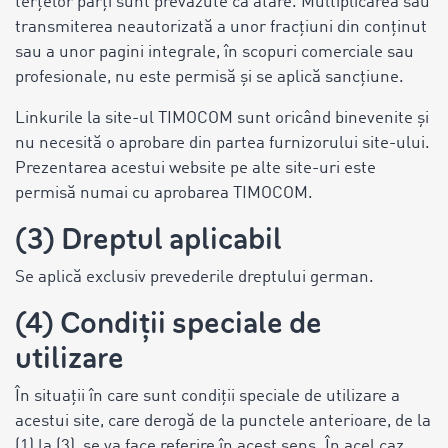
terțelor părți sunt prevăzute ca atare. Multiplicarea sau
transmiterea neautorizată a unor fracțiuni din conținut
sau a unor pagini integrale, în scopuri comerciale sau
profesionale, nu este permisă și se aplică sancțiune.
Linkurile la site-ul TIMOCOM sunt oricând binevenite și
nu necesită o aprobare din partea furnizorului site-ului.
Prezentarea acestui website pe alte site-uri este
permisă numai cu aprobarea TIMOCOM.
(3) Dreptul aplicabil
Se aplică exclusiv prevederile dreptului german.
(4) Condiții speciale de
utilizare
În situații în care sunt condiții speciale de utilizare a
acestui site, care derogă de la punctele anterioare, de la
(1) la (3), se va face referire în acest sens. În acel caz