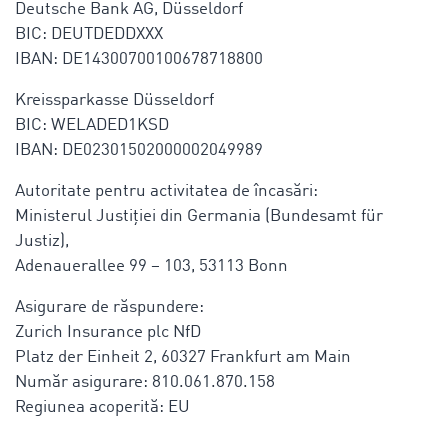
Deutsche Bank AG, Düsseldorf
BIC: DEUTDEDDXXX
IBAN: DE14300700100678718800
Kreissparkasse Düsseldorf
BIC: WELADED1KSD
IBAN: DE02301502000002049989
Autoritate pentru activitatea de încasări:
Ministerul Justiției din Germania (Bundesamt für
Justiz),
Adenauerallee 99 – 103, 53113 Bonn
Asigurare de răspundere:
Zurich Insurance plc NfD
Platz der Einheit 2, 60327 Frankfurt am Main
Număr asigurare: 810.061.870.158
Regiunea acoperită: EU