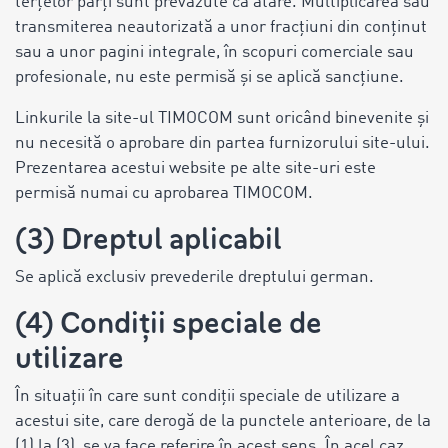
terțelor părți sunt prevăzute ca atare. Multiplicarea sau
transmiterea neautorizată a unor fracțiuni din conținut
sau a unor pagini integrale, în scopuri comerciale sau
profesionale, nu este permisă și se aplică sancțiune.
Linkurile la site-ul TIMOCOM sunt oricând binevenite și
nu necesită o aprobare din partea furnizorului site-ului.
Prezentarea acestui website pe alte site-uri este
permisă numai cu aprobarea TIMOCOM.
(3) Dreptul aplicabil
Se aplică exclusiv prevederile dreptului german.
(4) Condiții speciale de
utilizare
În situații în care sunt condiții speciale de utilizare a
acestui site, care derogă de la punctele anterioare, de la
(1) la (3), se va face referire în acest sens. În acel caz