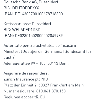
Deutsche Bank AG, Düsseldorf
BIC: DEUTDEDDXXX
IBAN: DE14300700100678718800
Kreissparkasse Düsseldorf
BIC: WELADED1KSD
IBAN: DE02301502000002049989
Autoritate pentru activitatea de încasări:
Ministerul Justiției din Germania (Bundesamt für
Justiz),
Adenauerallee 99 – 103, 53113 Bonn
Asigurare de răspundere:
Zurich Insurance plc NfD
Platz der Einheit 2, 60327 Frankfurt am Main
Număr asigurare: 810.061.870.158
Regiunea acoperită: EU