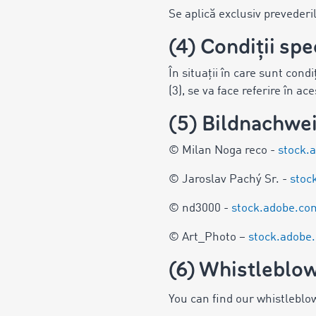
Se aplică exclusiv preveder
(4) Condiții spe
În situații în care sunt condi
(3), se va face referire în ac
(5) Bildnachwe
© Milan Noga reco -
stock.
© Jaroslav Pachý Sr. -
stoc
© nd3000 -
stock.adobe.c
© Art_Photo –
stock.adob
(6) Whistleblow
You can find our whistleblo