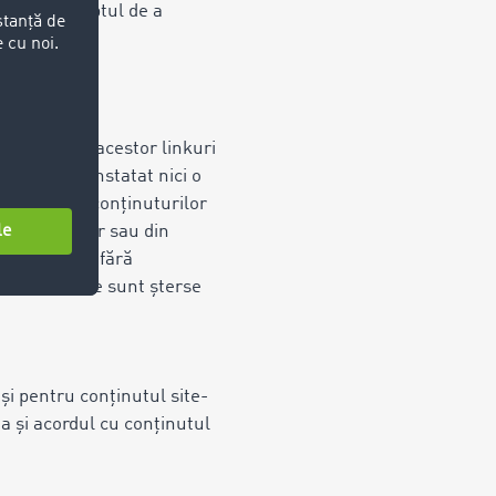
rezervă dreptul de a
 conținutul acestor linkuri
v nu s-a constatat nici o
 sau asupra conținuturilor
 referințelor sau din
re furnizor, fără
nk-uri externe sunt șterse
i pentru conținutul site-
a și acordul cu conținutul