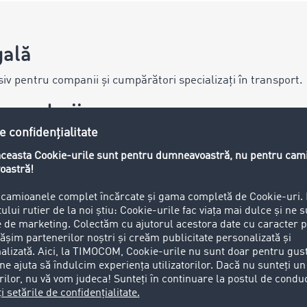
gală
v pentru companii și cumpărători specializați în transport.
ăspunderii
ite
este creat cu mare grijă. TIMOCOM GmbH (denumită în conti
ru completitudinea, corectitudinea și actualitatea informați
r accesibile se face pe risc propriu al utilizatorului. În cazul
umele, aceasta redă părerea respectivului autor, și nu părer
t site nu oferă niciun fel de garanție, de asemenea nici implici
IMOCOM.
e-lui
ile ca serviciul să fie accesibil încontinuu și fără întrerup