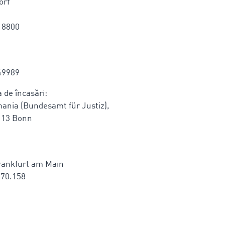
orf
18800
49989
a de încasări:
rmania (Bundesamt für Justiz),
113 Bonn
Frankfurt am Main
870.158