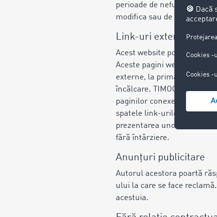
perioade de nefuncționalitat
modifica sau de a întrerupe 
Link-uri externe
Acest website poate conține l
Aceste pagini web cad sub r
externe, la prima activare, 
încălcare. TIMOCOM însă, nu 
paginilor conexe. TIMOCOM n
spatele link-urilor externe.
prezentarea unor indicii conc
fără întârziere.
Anunțuri publicitare
Autorul acestora poartă răs
ului la care se face reclam
acestuia.