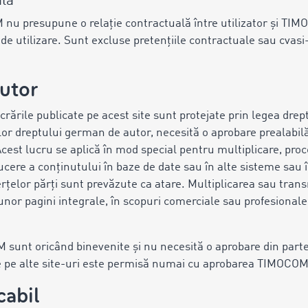
ală
 nu presupune o relație contractuală între utilizator și TIM
i de utilizare. Sunt excluse pretențiile contractuale sau cvas
autor
ucrările publicate pe acest site sunt protejate prin legea drep
lor dreptului german de autor, necesită o aprobare prealabilă
 Acest lucru se aplică în mod special pentru multiplicare, proc
ucere a conținutului în baze de date sau în alte sisteme sau î
terțelor părți sunt prevăzute ca atare. Multiplicarea sau tra
 unor pagini integrale, în scopuri comerciale sau profesionale
 sunt oricând binevenite și nu necesită o aprobare din partea
e pe alte site-uri este permisă numai cu aprobarea TIMOCOM
cabil