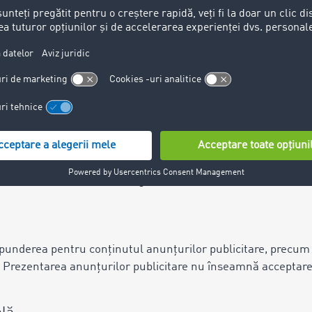
e, chiar în ciuda acestor eforturi consecvente. TIMOCOM își 
oricând furnizarea serviciului.
inkuri către site-uri terțe.
esponsabilitatea operatorului respectiv. TIMOCOM a verificat
dacă prezintă sau nu o încălcare a legii. La momentul respecti
are nici o influență asupra configurației actuale și viitoare
u își asumă responsabilitatea pentru conținutul din spatele
 Aceste link-uri externe nu pot fi controlate permanent de căt
rete în sensul încălcării legii. În acest caz însă, astfel de li
punderea pentru conținutul anunțurilor publicitare, precum ș
ă. Prezentarea anunțurilor publicitare nu înseamnă acceptare