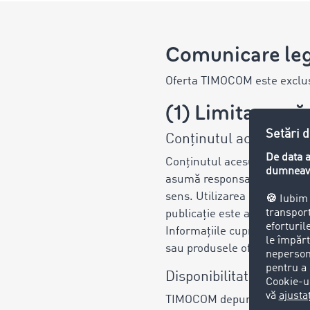
Comunicare le
Oferta TIMOCOM este exclusi
(1) Limitarea r
Conținutul acesui webs
Conținutul acesui website 
asumă responsabilitatea pent
sens. Utilizarea informațiilo
publicație este afișată și n
Informațiile cuprinse în aces
sau produsele oferite de T
Disponibilitatea websit
TIMOCOM depune toate efortur