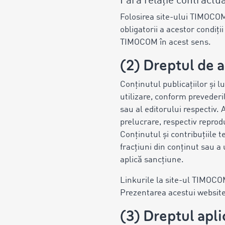
Fără relație contractu
Folosirea site-ului TIMOCOM
obligatorii a acestor condiți
TIMOCOM în acest sens.
(2) Dreptul de 
Conținutul publicațiilor și l
utilizare, conform prevederi
sau al editorului respectiv.
prelucrare, respectiv reprod
Conținutul și contribuțiile 
fracțiuni din conținut sau a
aplică sancțiune.
Linkurile la site-ul TIMOCOM
Prezentarea acestui websit
(3) Dreptul apli