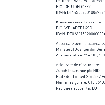
Deutsche Bank AG, Düsseld
BIC: DEUTDEDDXXX
IBAN: DE143007001006787
Kreissparkasse Düsseldorf
BIC: WELADED1KSD
IBAN: DE023015020000020
Autoritate pentru activitate
Ministerul Justiției din Ge
Adenauerallee 99 – 103, 53
Asigurare de răspundere:
Zurich Insurance plc NfD
Platz der Einheit 2, 60327 
Număr asigurare: 810.061.
Regiunea acoperită: EU