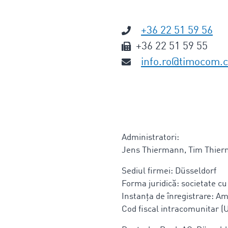
+36 22 51 59 56
+36 22 51 59 55
info.ro@timocom.
Administratori:
Jens Thiermann, Tim Thie
Sediul firmei: Düsseldorf
Forma juridică: societate cu
Instanța de înregistrare: A
Cod fiscal intracomunitar (