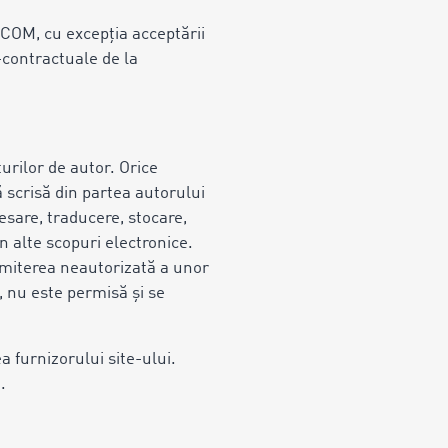
OCOM, cu excepția acceptării
i-contractuale de la
turilor de autor. Orice
 scrisă din partea autorului
esare, traducere, stocare,
n alte scopuri electronice.
nsmiterea neautorizată a unor
, nu este permisă și se
 furnizorului site-ului.
.