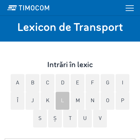
Lexicon de Transport
Intrări în lexic
A
B
C
D
E
F
G
I
Î
J
K
L
M
N
O
P
S
Ş
T
U
V