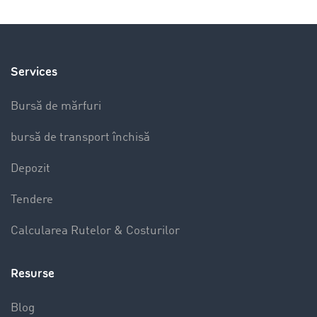
Services
Bursă de mărfuri
bursă de transport închisă
Depozit
Tendere
Calcularea Rutelor & Costurilor
Resurse
Blog