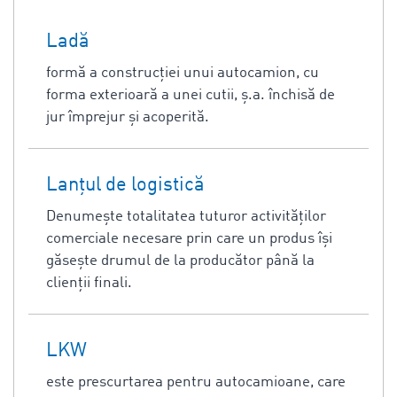
Ladă
formă a construcţiei unui autocamion, cu
forma exterioară a unei cutii, ş.a. închisă de
jur împrejur şi acoperită.
Lanţul de logistică
Denumeşte totalitatea tuturor activităţilor
comerciale necesare prin care un produs îşi
găseşte drumul de la producător până la
clienţii finali.
LKW
este prescurtarea pentru autocamioane, care