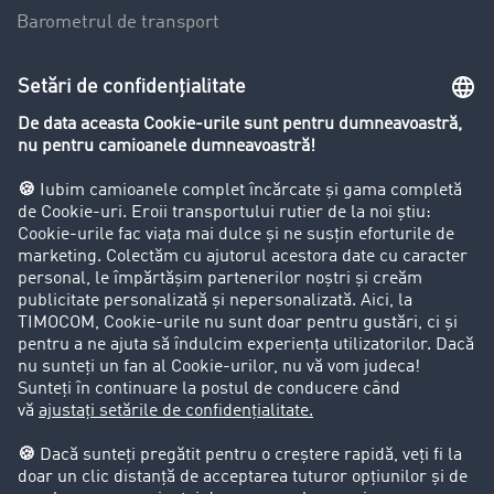
Barometrul de transport
Lexicon de Transport
Restricții de circulație pentru autocamioane
Firma
Success Stories
Clienții aduc clienți
Aspecte legale
Impressum
CCG
Protecția datelor