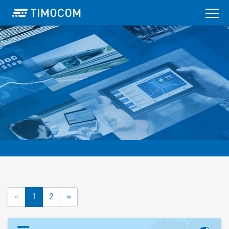
«
1
2
»