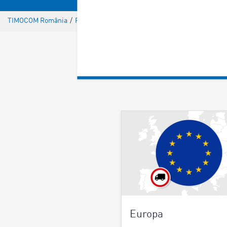
TIMOCOM România
/
Restricții de circulație pentru autocamioane
Europa