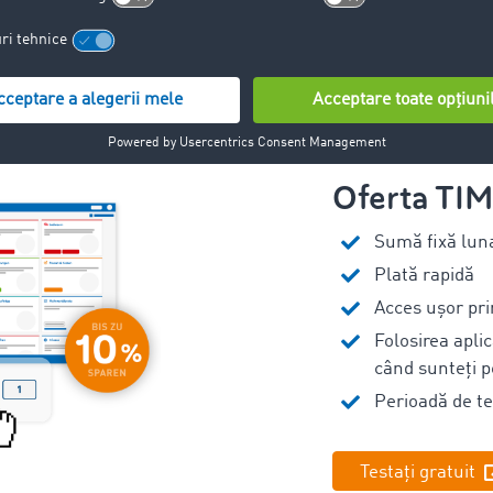
Oferta T
Sumă fixă luna
Plată rapidă
Acces ușor pr
Folosirea apli
când sunteți 
Perioadă de tes
Testați gratuit