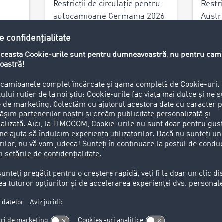
Restricții de circulație pentru
Restri
autocamioane Germania 2026
Austr
Aflați mai multe >
Aflaț
Polonia
ntru
Restricții de circulație în
26
Polonia 2026
Aflați mai multe >