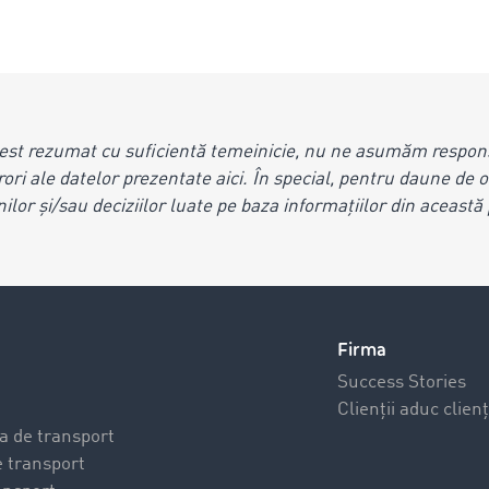
est rezumat cu suficientă temeinicie, nu ne asumăm respons
rori ale datelor prezentate aici. În special, pentru daune de o
nilor și/sau deciziilor luate pe baza informațiilor din aceast
Firma
Success Stories
Clienții aduc clienț
a de transport
 transport