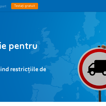
Testați gratuit
port
ție pentru
nd restricțiile de