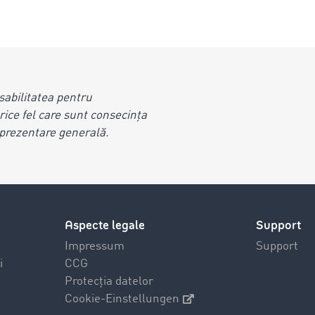
abilitatea pentru
rice fel care sunt consecința
ă prezentare generală.
Aspecte legale
Support
Impressum
Support
i
CCG
Protecția datelor
Cookie-Einstellungen