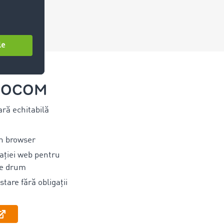
IMOCOM
ră echitabilă
in browser
cației web pentru
pe drum
tare fără obligații