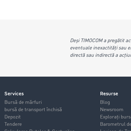
Deși TIMOCOM a pregătit ac
eventuale inexactități sau e
directă sau indirectă a acțiu
Services
Resurse
Bursă de mărfuri
Blog
bursă de transport închisă
Newsroom
Depozit
Explorați burs
Tendere
Barometrul de