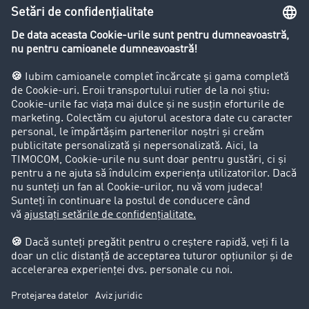
Lexicon de Transport
Restricții de circulație pentru autocamioane
Firma
Success Stories
Clienții aduc clienți
Aspecte legale
Impressum
CCG
Protecția datelor
Cookie-Einstellungen