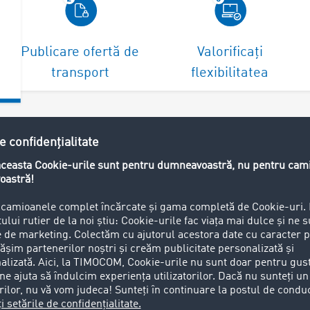
Publicare ofertă de
Valorificați
transport
flexibilitatea
o ofertă de transport
e detaliile comenzii.
ionați publicarea”,
neavoastră de