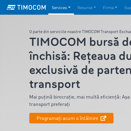
Services
Resurse
Firma
Sup
O parte din serviciile noastre TIMOCOM Transport Exch
TIMOCOM bursă de
închisă: Rețeaua 
exclusivă de parten
transport
Mai puțină birocrație, mai multă eficiență: Așa
transport preferați
Programați acum o întâlnire