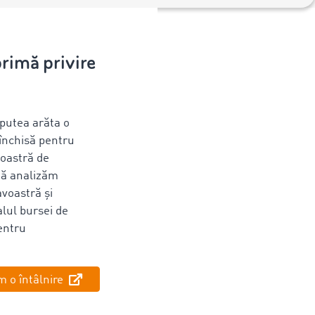
primă privire
u
 putea arăta o
închisă pentru
oastră de
nă analizăm
voastră și
alul bursei de
entru
 o întâlnire