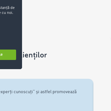
ele clienților
perți cunoscuți” și astfel promovează