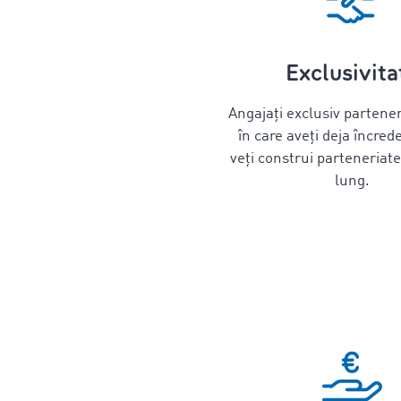
Exclusivita
Angajați exclusiv partener
în care aveți deja încrede
veți construi parteneriat
lung.