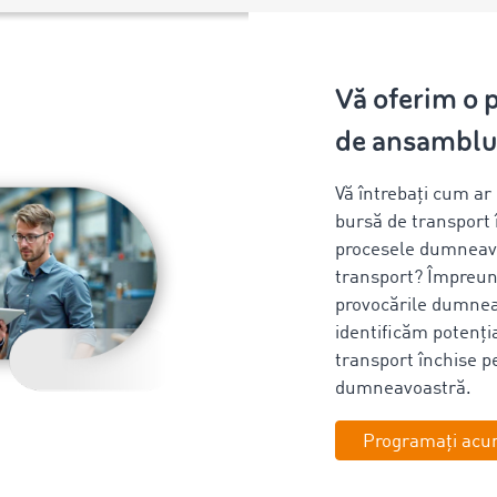
Vă oferim o 
de ansambl
Vă întrebați cum ar
bursă de transport 
procesele dumneav
transport? Împreu
provocările dumnea
identificăm potenți
transport închise p
dumneavoastră.
Programați acum