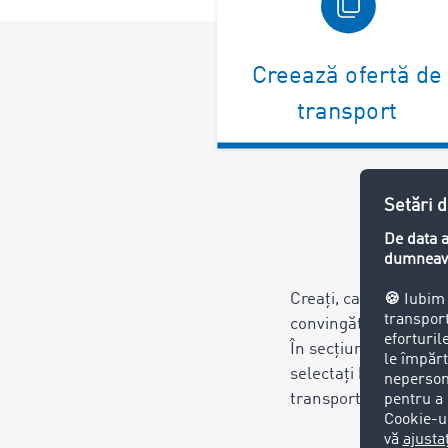
Creează ofertă de
transport
Creați, ca de obicei, 
convingătoare cu toat
În secțiunea „Restricț
selectați bursa dum
transport închisă.