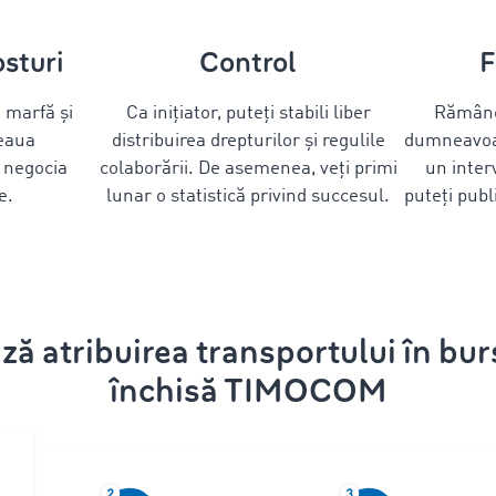
sturi
Control
F
e marfă și
Ca inițiator, puteți stabili liber
Rămâneț
țeaua
distribuirea drepturilor și regulile
dumneavoas
 negocia
colaborării. De asemenea, veți primi
un interv
e.
lunar o statistică privind succesul.
puteți publ
ză atribuirea transportului în bur
închisă TIMOCOM