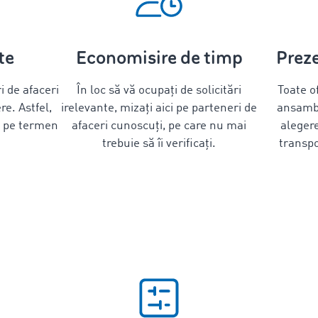
te
Economisire de timp
Prez
i de afaceri
În loc să vă ocupați de solicitări
Toate of
re. Astfel,
irelevante, mizați aici pe parteneri de
ansambl
e pe termen
afaceri cunoscuți, pe care nu mai
alegere
trebuie să îi verificați.
transpo