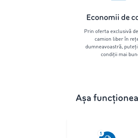
Economii de co
Prin oferta exclusivă d
camion liber în re
dumneavoastră, puteți
condiții mai bun
Așa funcționea