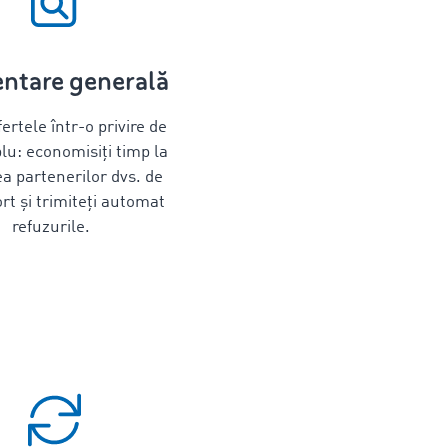
entare generală
ertele într-o privire de
u: economisiți timp la
a partenerilor dvs. de
rt și trimiteți automat
refuzurile.