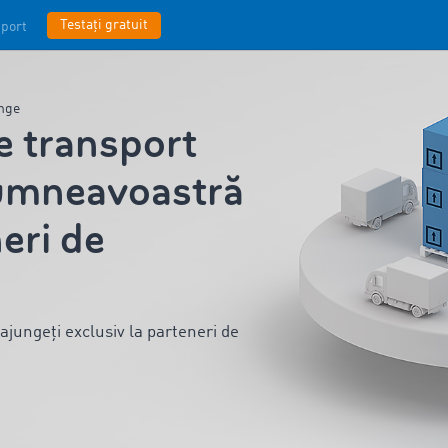
Testați gratuit
port
ange
 transport
dumneavoastră
eri de
 ajungeți exclusiv la parteneri de