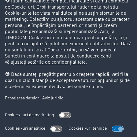
Firma
Success Stories
Clienții aduc clienți
Aspecte legale
Impressum
CCG
Protecția datelor
Cookie-Einstellungen
Support
Support