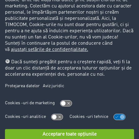
Success Stories
Clienții aduc clienți
Aspecte legale
Impressum
CCG
Protecția datelor
Cookie-Einstellungen
Support
Support