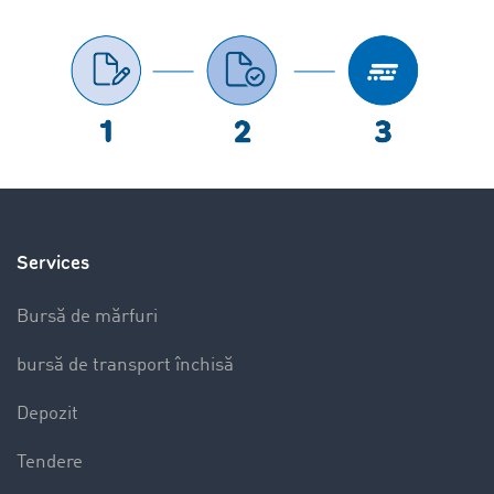
Services
Bursă de mărfuri
bursă de transport închisă
Depozit
Tendere