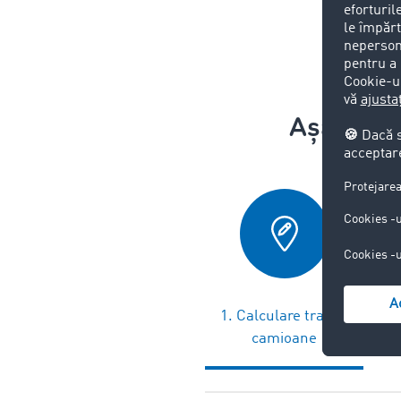
Așa de s
1. Calculare traseu
2. Pr
camioane