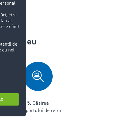
 de traseu
a
5. Găsirea
seu
transportului de retur