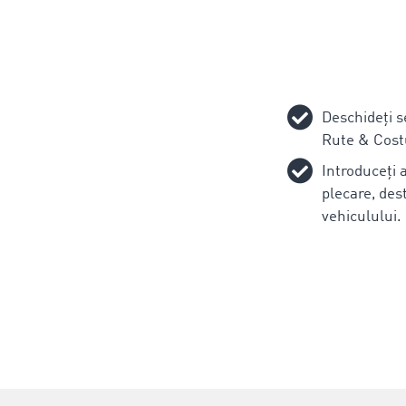
Deschideți 
Rute & Cost
Introduceți 
plecare, dest
vehiculului.