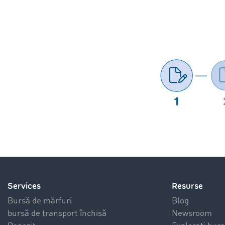
Services
Resurse
Bursă de mărfuri
Blog
bursă de transport închisă
Newsroom