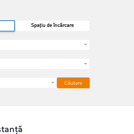
Spațiu de încărcare
Căutare
stanță