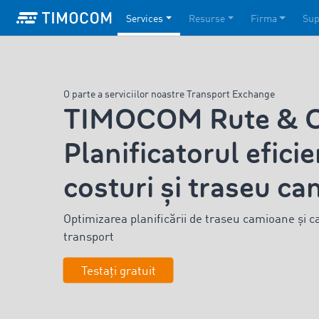
Services
Resurse
Firma
Sup
O parte a serviciilor noastre Transport Exchange
TIMOCOM Rute & Co
Planificatorul efici
costuri și traseu c
Optimizarea planificării de
traseu camioane și
c
transport
Testați gratuit