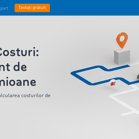
Testați gratuit
port
sturi:
ent de
amioane
alcularea costurilor de