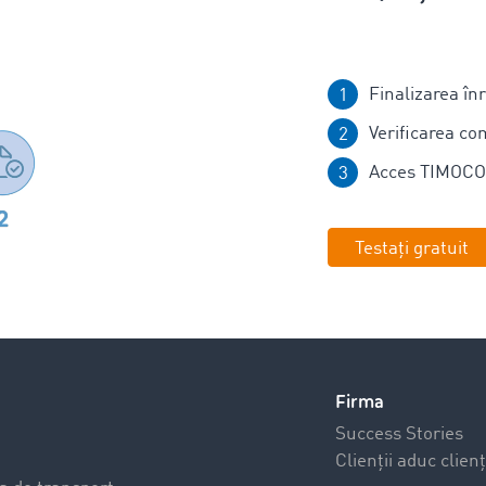
Finalizarea înr
Verificarea co
Acces TIMOCO
Testați gratuit
Firma
Success Stories
Clienții aduc clienț