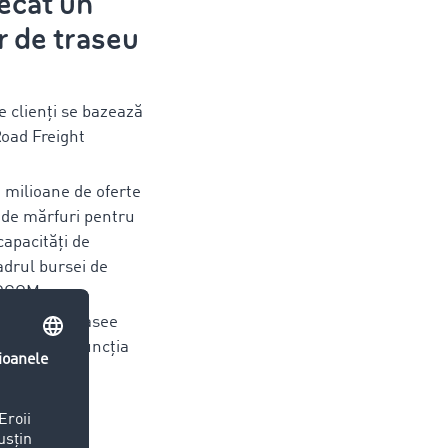
ecât un
r de traseu
e clienți se bazează
oad Freight
1 milioane de oferte
 de mărfuri pentru
capacități de
adrul bursei de
MOCOM
lioane de trasee
, folosind funcția
 & Costuri