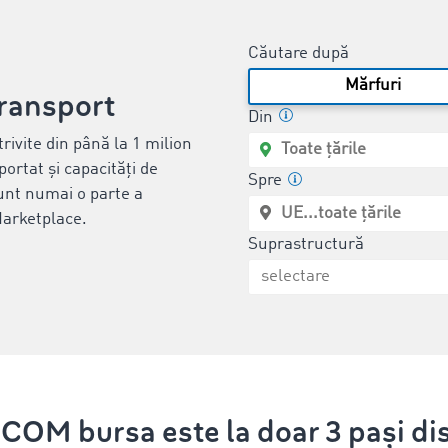
Căutare după
Mărfuri
transport
Din
rivite din până la 1 milion
portat și capacități de
Spre
sunt numai o parte a
Marketplace.
Suprastructură
OM bursa este la doar 3 pași di