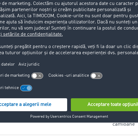
implu funcționează
planificatorul
camioane
ezentare generală
3. Calcularea costurilor
4. Optimizare
a restricțiilor
de transport
planificării tra
camioane