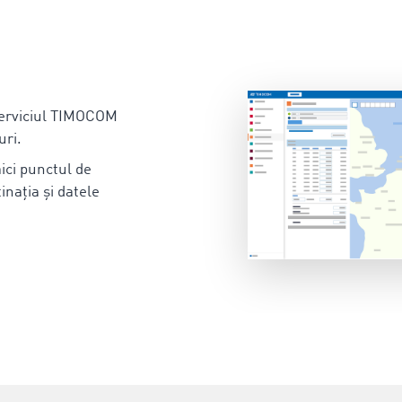
serviciul TIMOCOM
uri.
aici punctul de
inația și datele