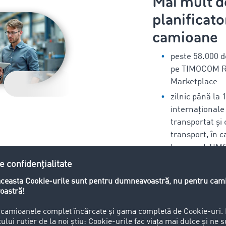
Mai mult d
planificato
camioane
peste 58.000 d
pe TIMOCOM R
Marketplace
zilnic până la 
internaționale
transportat și 
transport, în c
transport TI
peste 40 de mi
calculate anual
TIMOCOM Rute
Testați gratuit