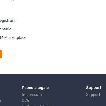
egistrării
mpaniei
M Marketplace
Aspecte legale
Support
Impressum
Support
i
CCG