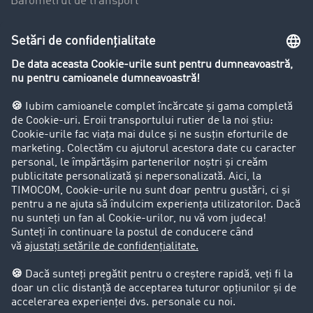
Barometrul de transport
Lexicon de Transport
Restricții de circulație pentru autocamioane
Firma
Success Stories
Clienții aduc clienți
Aspecte legale
Impressum
CCG
Protecția datelor