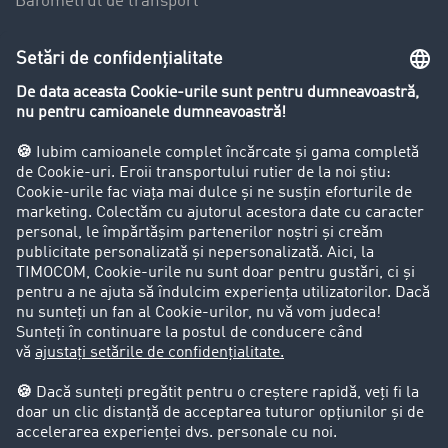
Barometrul de transport
Lexicon de Transport
Restricții de circulație pentru autocamioane
Firma
Success Stories
Clienții aduc clienți
Aspecte legale
Impressum
CCG
Protecția datelor