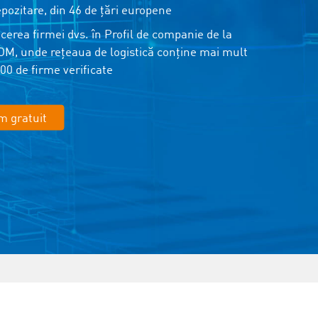
epozitare, din 46 de țări europene
cerea firmei dvs. în Profil de companie de la
M, unde rețeaua de logistică conține mai mult
00 de firme verificate
m gratuit