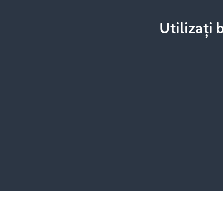
Utilizați