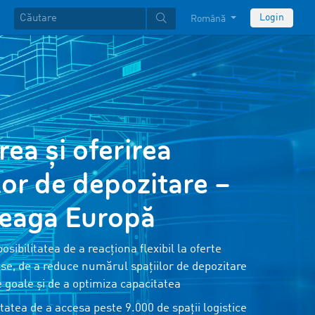
Login
Română
ea și oferirea
lor de depozitare –
reaga Europă
posibilitatea de a reacționa flexibil la oferte
se, de a reduce numărul spațiilor de depozitare
goale și de a optimiza capacitatea
itatea de a accesa peste 9.000 de spații logistice