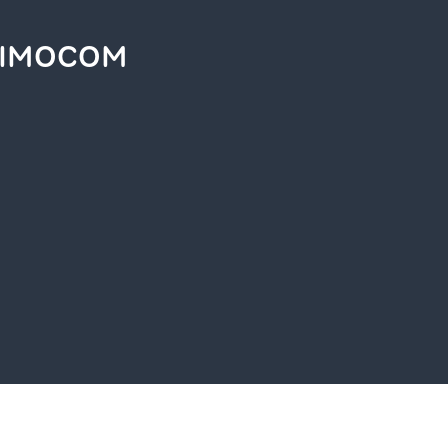
in TIMOCOM