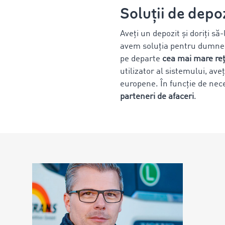
Soluții de depo
Aveți un depozit și doriți s
avem soluția pentru dumnea
pe departe
cea mai mare re
utilizator al sistemului, ave
europene. În funcție de neces
parteneri de afaceri
.