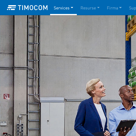
Services
Resurse
Firma
Sup