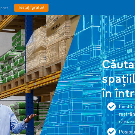
Testați gratuit
port
Căutar
spații
în înt
Există 
restrân
rămase 
Posibil