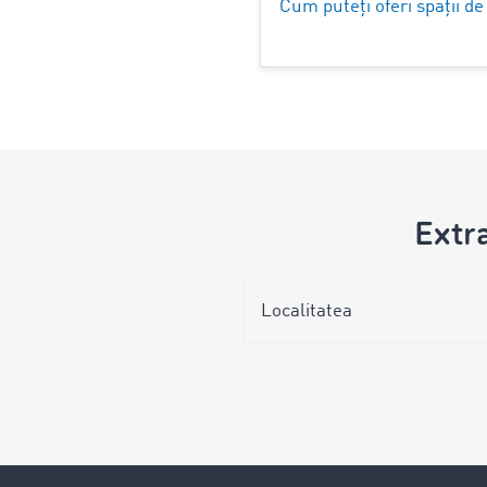
Cum puteți oferi spații de 
Extr
Localitatea