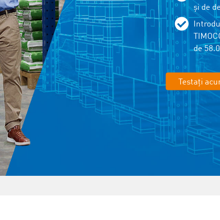
și de d
Introdu
TIMOCO
de 58.0
Testați acu