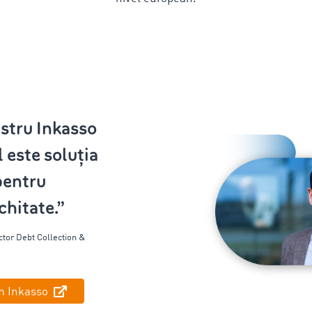
ostru Inkasso
 este soluția
pentru
chitate.”
ctor
Debt
Collection &
m Inkasso