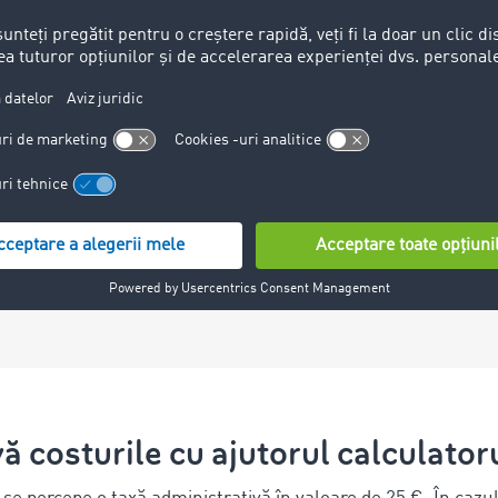
e necesare. Aici
 de transport, avizul
ultima solicitare de
Inkasso
ă costurile cu ajutorul calculator