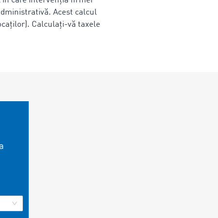
în care intervenția firmei
dministrativă. Acest calcul
caților). Calculați-vă taxele