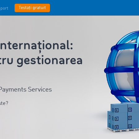
Testați gratuit
port
ternațional:
tru gestionarea
& Payments Services
ște?