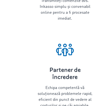
Transmiteți comenzile dvs.
Inkasso simplu și convenabil
online pentru a fi procesate
imediat.
Partener de
încredere
Echipa competentă vă
soluționează problemele rapid,
eficient din punct de vedere al
costurilor și pe căi amiabile.