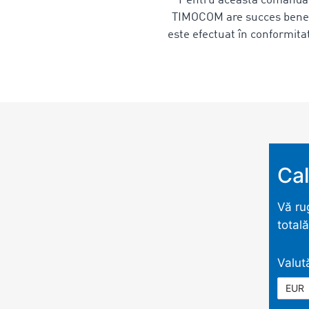
Pentru această comandă se
TIMOCOM are succes benefic
este efectuat în conformitat