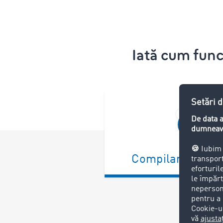
Iată cum func
Compilare docu