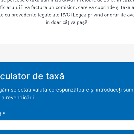
 percepe o taxă administrativă în valoare de 25 €. În cazul 
iarului îi va factura un comision, care va cuprinde și taxa a
e cu prevederile legale ale RVG (Legea privind onorariile avo
în doar câțiva pași!