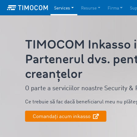
Services
Resurse
Firma
Sup
TIMOCOM Inkasso in
Partenerul dvs. pen
creanțelor
O parte a serviciilor noastre Security 
Ce trebuie să fac dacă beneficiarul meu nu plăte
Comandați acum inkasso