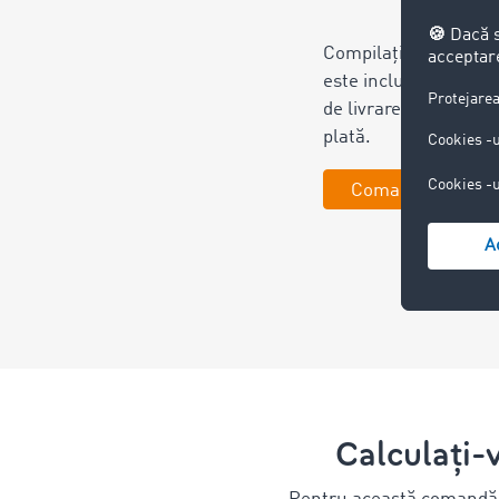
Compilați documentel
este inclusă comanda
de livrare, factura și 
plată.
Comandați acum 
Calculați-v