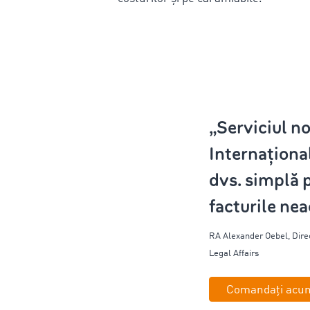
„Serviciul n
Internațional
dvs. simplă 
facturile nea
RA Alexander
Oebel
,
Dire
Legal Affairs
Comandați acu