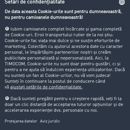
Restricții de circulație pentru autocamioane
Firma
Success Stories
Clienții aduc clienți
Aspecte legale
Impressum
CCG
Protecția datelor
Cookie-Einstellungen