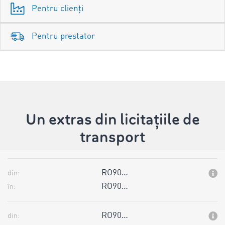
Pentru clienți
Pentru prestator
Un extras din licitațiile de
transport
RO90…
din:
RO90…
în:
RO90…
din: