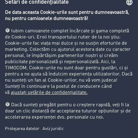
Restricții de circulație pentru autocamioane
Firma
Success Stories
Clienții aduc clienți
Aspecte legale
Impressum
CCG
Protecția datelor
Cookie-Einstellungen