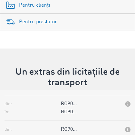
Pentru clienți
Pentru prestator
Un extras din licitațiile de
transport
RO90…
din:
RO90…
în:
RO90…
din: