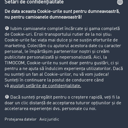
Restricții de circulație pentru autocamioane
Firma
Success Stories
Clienții aduc clienți
Aspecte legale
Impressum
CCG
Protecția datelor
Cookie-Einstellungen