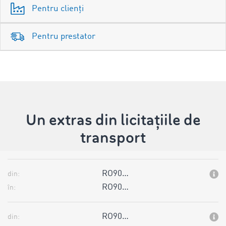
Pentru clienți
Pentru prestator
Un extras din licitațiile de
transport
RO90…
din:
RO90…
în:
RO90…
din: