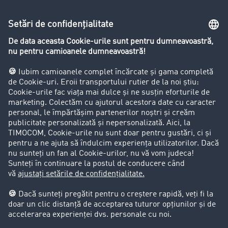
Lexicon de Transport
Restricții de circulație pentru autocamioane
Firma
Success Stories
Clienții aduc clienți
Aspecte legale
Impressum
CCG
Protecția datelor