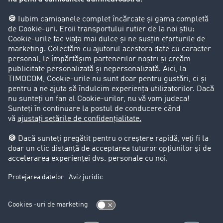
Firma
Success Stories
Clienții aduc clienți
Aspecte legale
Impressum
CCG
Protecția datelor
Cookie-Einstellungen
Support
Support