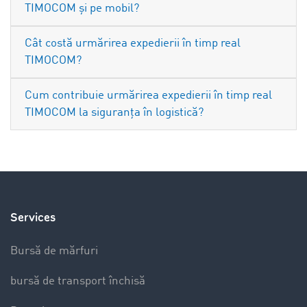
TIMOCOM și pe mobil?
Cât costă urmărirea expedierii în timp real
TIMOCOM?
Cum contribuie urmărirea expedierii în timp real
TIMOCOM la siguranța în logistică?
Services
Bursă de mărfuri
bursă de transport închisă