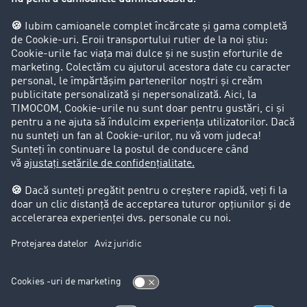
Firma
Success Stories
Clienții aduc clienți
Aspecte legale
Impressum
CCG
Protecția datelor
Cookie-Einstellungen
Support
Support