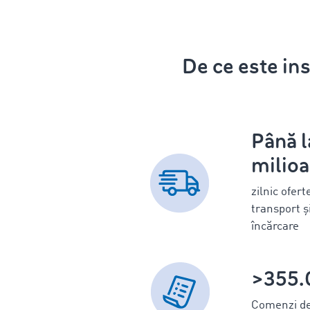
De ce este in
Până l
milio
zilnic ofer
transport ș
încărcare
>355.
Comenzi de