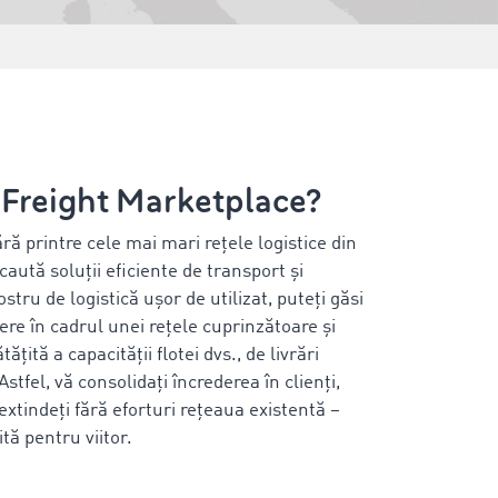
reight Marketplace?
printre cele mai mari rețele logistice din
aută soluții eficiente de transport și
tru de logistică ușor de utilizat, puteți găsi
ere în cadrul unei rețele cuprinzătoare și
țită a capacității flotei dvs., de livrări
stfel, vă consolidați încrederea în clienți,
extindeți fără eforturi rețeaua existentă –
ită pentru viitor.