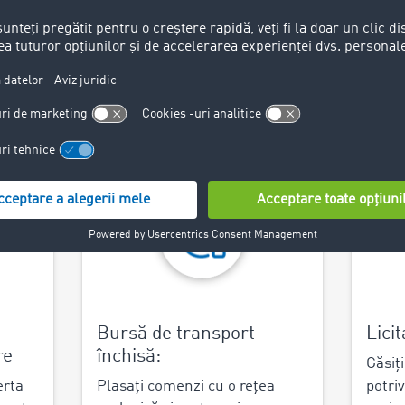
 și simplă a comenzii
trivit pentru comenzile dvs. de transport, într-una dintre cel
ați cursele goale și să vă creșteți gradul de utilizare a capacit
ne cu noi parteneri sau să lucrați și mai eficient cu furnizori
stică de transport cu TIMOCOM Road Freight Marketplace.
Bursă de transport
Licit
re
închisă:
Găsiți
erta
Plasați comenzi cu o rețea
potri