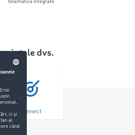
telematică integrate
 cerințele dvs.
Connect