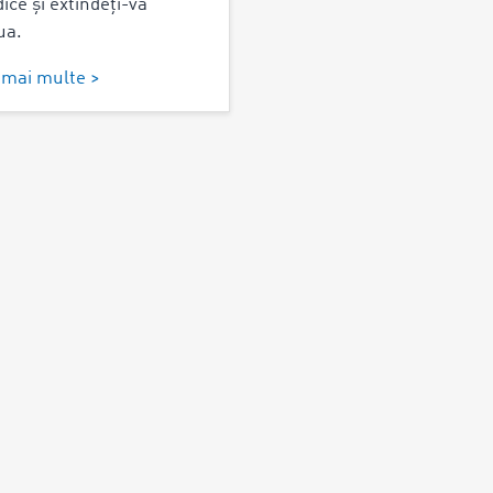
ice și extindeți-vă
ua.
i mai multe >