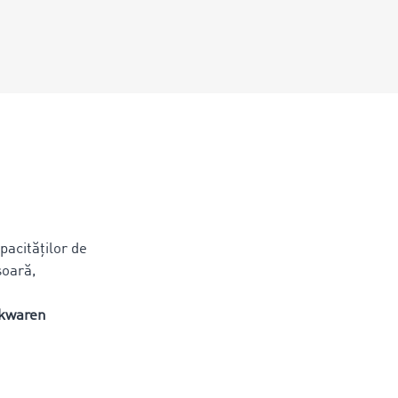
acităților de
șoară,
ckwaren