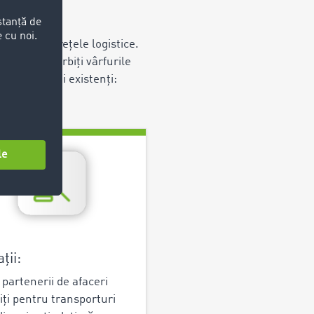
e mai mari rețele logistice.
ății, să absorbiți vârfurile
i de servicii existenți:
ații:
 partenerii de afaceri
viți pentru transporturi