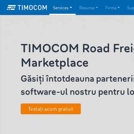
Services
Resurse
Firma
Sup
TIMOCOM Road Frei
Marketplace
Găsiți întotdeauna partenerii
software-ul nostru pentru lo
Testați acum gratuit