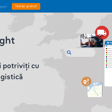
Testați gratuit
port
ght
 potriviți cu
gistică