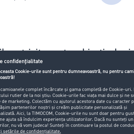
ile potrivite pentru obiectivele și
Transportation
Visibility
Security & Payments
e