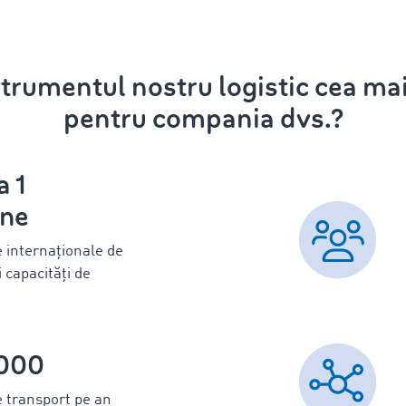
strumentul nostru logistic cea ma
pentru compania dvs.?
a 1
ane
te internaționale de
i capacități de
000
 transport pe an