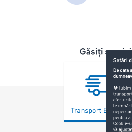
Găsiți servici
Transport Exchang