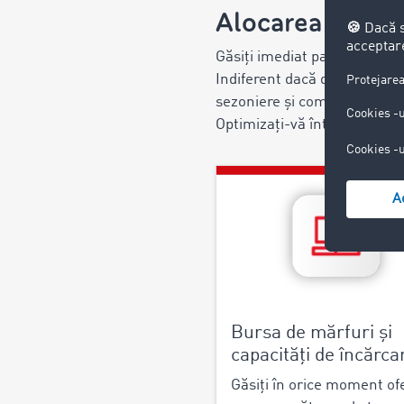
Alocarea rapidă
Găsiți imediat partenerul po
Indiferent dacă doriți să evit
sezoniere și comenzile sponta
Optimizați-vă întreaga logi
Bursa de mărfuri și
capacități de încărca
Găsiți în orice moment of