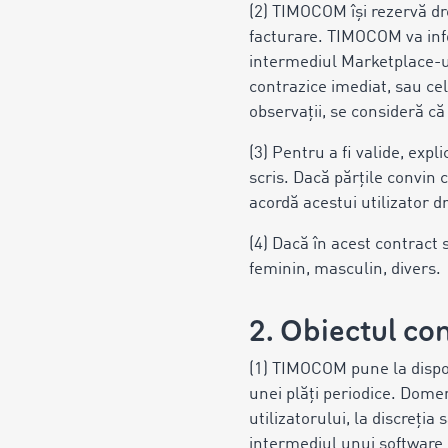
(2) TIMOCOM își rezervă dre
facturare. TIMOCOM va info
intermediul Marketplace-ulu
contrazice imediat, sau cel 
observații, se consideră că
(3) Pentru a fi valide, expl
scris. Dacă părțile convin 
acordă acestui utilizator 
(4) Dacă în acest contract 
feminin, masculin, divers.
2. Obiectul co
(1) TIMOCOM pune la dispozi
unei plăți periodice. Dome
utilizatorului, la discreți
intermediul unui software c