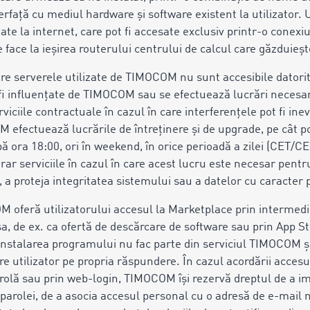
erfață cu mediul hardware și software existent la utilizator.
ate la internet, care pot fi accesate exclusiv printr-o conexi
se face la ieșirea routerului centrului de calcul care găzduieș
re serverele utilizate de TIMOCOM nu sunt accesibile datori
 fi influențate de TIMOCOM sau se efectuează lucrări neces
iciile contractuale în cazul în care interferențele pot fi inevi
efectuează lucrările de întreținere și de upgrade, pe cât pos
pă ora 18:00, ori în weekend, în orice perioadă a zilei (CET
ar serviciile în cazul în care acest lucru este necesar pentr
r, a proteja integritatea sistemului sau a datelor cu caracter
OM oferă utilizatorului accesul la Marketplace prin intermedi
a sa, de ex. ca ofertă de descărcare de software sau prin App
instalarea programului nu fac parte din serviciul TIMOCOM ş
e utilizator pe propria răspundere. În cazul acordării accesul
arolă sau prin web-login, TIMOCOM își rezervă dreptul de a 
 parolei, de a asocia accesul personal cu o adresă de e-mail 