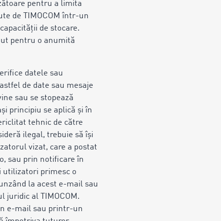
zătoare pentru a limita
inute de TIMOCOM într-un
capacității de stocare.
inut pentru o anumită
verifice datele sau
astfel de date sau mesaje
evine sau se stopează
i principiu se aplică și în
riclitat tehnic de către
deră ilegal, trebuie să își
atorul vizat, care a postat
, sau prin notificare în
i utilizatori primesc o
spunzând la acest e-mail sau
ul juridic al TIMOCOM.
prin e-mail sau printr-un