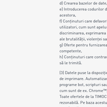
d) Crearea bazelor de date, 
e) Introducerea codurilor
acestora,
f) Conținuturi care defavo
utilizatori, cum sunt apelu
discriminarea, exprimarea u
ale brutalității, violenței s
g) Oferte pentru furnizarea
competente,
h) Conținuturi care contrav
să le trimită.
(3) Datele puse la dispoziț
de imprimare. Automatizarea
programe bot, scripturi sa
cum sunt de ex. Chrome™, 
Toate ofertele de la TIMOCO
rezonabilă. Pe baza acestui