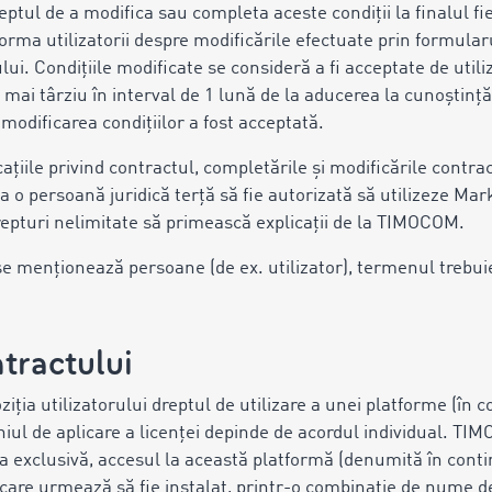
ptul de a modifica sau completa aceste condiții la finalul fi
rma utilizatorii despre modificările efectuate prin formular
i. Condițiile modificate se consideră a fi acceptate de utili
mai târziu în interval de 1 lună de la aducerea la cunoștință. 
 modificarea condițiilor a fost acceptată.
icațiile privind contractul, completările şi modificările contra
ca o persoană juridică terță să fie autorizată să utilizeze Mar
drepturi nelimitate să primească explicații de la TIMOCOM.
se menționează persoane (de ex. utilizator), termenul trebuie
ntractului
ția utilizatorului dreptul de utilizare a unei platforme (în c
niul de aplicare a licenței depinde de acordul individual. TI
a sa exclusivă, accesul la această platformă (denumită în cont
are urmează să fie instalat, printr-o combinație de nume de u