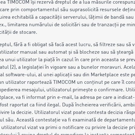
aceea TIMOCOM își rezervă dreptul de a lua măsurile corespun
r, care prin comportamentul său suprasolicită resursele deț
irea echitabilă a capacității serverului, lățimii de bandă sau 
 ex., limitarea numărului de solicitări sau de tranzacții pe m
ității de stocare.
tul, fără a fi obligat să facă acest lucru, să filtreze sau să 
tilizator manual sau automat și să blocheze sau să șteargă 
 unui utilizator la piață în cazul în care prin aceasta se pr
atul (2), a legislației în vigoare sau a bunelor moravuri. Acelaș
al software-ului, al unei aplicații sau din Marketplace este pe
e un utilizator raportează TIMOCOM un conținut pe care îl consi
edierea mesajului, utilizatorul primește o confirmare. Utiliz
lace, va fi informat prin e-mail, la adresa pe care a indicat-o
 fost raportat ca fiind ilegal. După încheierea verificării, ambi
rivire la decizie. Utilizatorul vizat poate contesta decizia ră
ul său. Această contestație va fi examinată de departament
 utilizatorul vizat va primi o notificare cu privire la decizie 