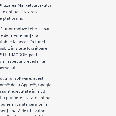
 Utilizarea Marketplace-ului
une online. Livrarea
te platforma.
tă unor motive tehnice sau
are de mentenanță la
tabile la acces, în funcție
ibil, în zilele lucrătoare
/CEST). TIMOCOM poate
u a respecta prevederile
 personal.
ul unui software, acest
 Store® de la Apple®, Google
i sunt executate în mod
ui prin înregistrare online
impune anumite cerințe în
menționată de utilizator