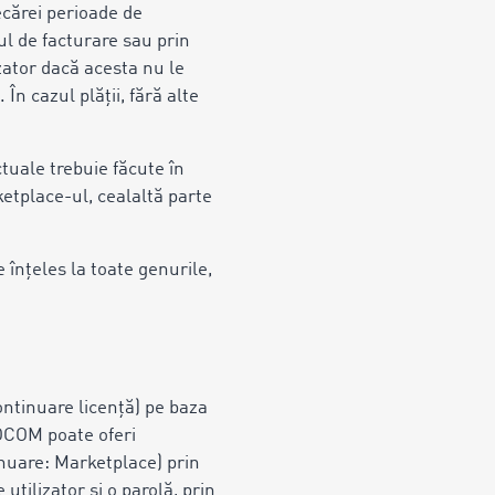
ecărei perioade de
ul de facturare sau prin
zator dacă acesta nu le
În cazul plății, fără alte
ctuale trebuie făcute în
ketplace-ul, cealaltă parte
 înțeles la toate genurile,
ontinuare licență) pe baza
MOCOM poate oferi
inuare: Marketplace) prin
tilizator și o parolă, prin