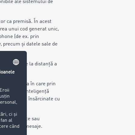
nibile ale sistemului de
or ca premisă. În acest
erea unui cod generat unic,
tphone (de ex. prin
iv, precum și datele sale de
e transmitere la distanţă a
ile, în măsura în care prin
 sisteme cu inteligență
că persoanele însărcinate cu
mesaje primite sau
area acestor mesaje.