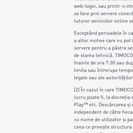
web-login, sau printr-o int
se face prin servere conect
tuturor serviciilor online 
Exceptând perioadele în ca
a altor motive care nu pot
servere pentru a păstra serv
de starea tehnică. TIMOCOM 
înainte de ora 7:30 sau du
limita sau întrerupe tempor
legale sau ale autoritățilo
(2) În cazul în care TIMOC
lucru poate fi, la discreți
Play™ etc. Descărcarea şi 
independent de către fiecar
cu nume de utilizator și p
ceea ce privește structura