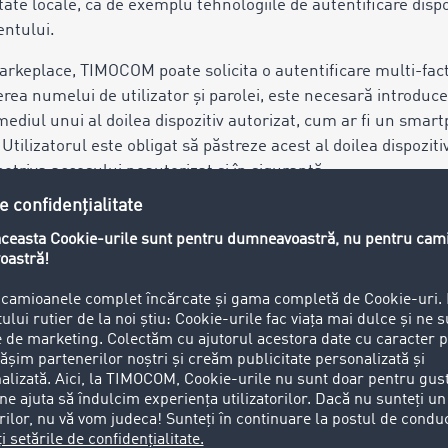
ate locale, ca de exemplu tehnologiile de autentificare dispo
entului.
arkeplace, TIMOCOM poate solicita o autentificare multi-fact
erea numelui de utilizator și parolei, este necesară introduc
rmediul unui al doilea dispozitiv autorizat, cum ar fi un smar
 Utilizatorul este obligat să păstreze acest al doilea dispozit
potriva accesului neautorizat și în siguranță.
rea şi utilizarea Hard- şi software-ului şi a echipamentelor d
tilizator, pe riscul propriu.
în cadrul dezvoltării şi al optimizării, să-și modifice servici
acteristicile principale ale prestației. Serviciile pot include
ntinuare: AI). Utilizatorul se asigură pe propria răspundere 
ețin cunoștințele necesare.
e utilizatorului prin Marketplace notificări despre oferte, 
ervă dreptul de a stabili și a limita numărul, durata și stoc