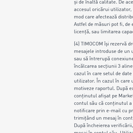
și de înaltă calitate. De 
accesul oricărui utilizato
mod care afectează distribu
Astfel de măsuri pot fi, de
licență, sau limitarea capac
(4) TIMOCOM își rezervă drep
mesajele introduse de un u
sau să întrerupă conexiunea
încălcarea secțiunii 3 aline
cazul în care setul de date 
utilizator. În cazul în car
motiveze raportul. După exp
conținutul afișat pe Marketp
contul său
că conținutul
a
notificare prin e-mail cu p
trimițând un mesaj în cont
După încheierea verificării,