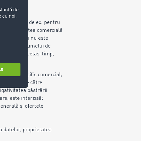
ă individual, de ex. pentru
entru societatea comercială
arketplace şi nu este
cces la baza numelui de
e acces în același timp,
caracter specific comercial,
e demonstrate către
gativitatea păstrării
re, este interzisă:
enerală și ofertele
a datelor, proprietatea