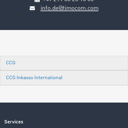
info.de@timocom.com
CCG
CCG Inkasso International
Services