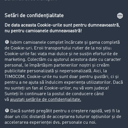
Lexicon de Transport
Restricții de circulație pentru autocamioane
Firma
Success Stories
Clienții aduc clienți
Aspecte legale
Impressum
CCG
Protecția datelor