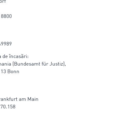
orf
18800
49989
a de încasări:
rmania (Bundesamt für Justiz),
113 Bonn
Frankfurt am Main
870.158