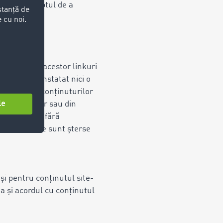
rezervă dreptul de a
 conținutul acestor linkuri
v nu s-a constatat nici o
 sau asupra conținuturilor
 referințelor sau din
re furnizor, fără
nk-uri externe sunt șterse
i pentru conținutul site-
a și acordul cu conținutul