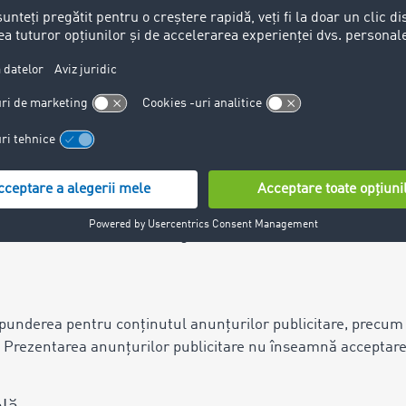
e, chiar în ciuda acestor eforturi consecvente. TIMOCOM își 
oricând furnizarea serviciului.
inkuri către site-uri terțe.
esponsabilitatea operatorului respectiv. TIMOCOM a verificat
dacă prezintă sau nu o încălcare a legii. La momentul respecti
are nici o influență asupra configurației actuale și viitoare
u își asumă responsabilitatea pentru conținutul din spatele
 Aceste link-uri externe nu pot fi controlate permanent de căt
rete în sensul încălcării legii. În acest caz însă, astfel de li
punderea pentru conținutul anunțurilor publicitare, precum ș
ă. Prezentarea anunțurilor publicitare nu înseamnă acceptare