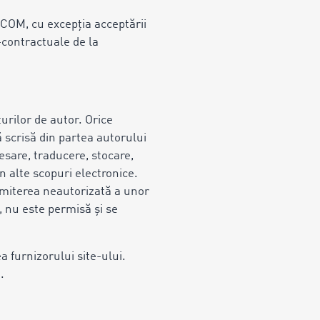
OCOM, cu excepția acceptării
i-contractuale de la
turilor de autor. Orice
 scrisă din partea autorului
esare, traducere, stocare,
n alte scopuri electronice.
nsmiterea neautorizată a unor
, nu este permisă și se
 furnizorului site-ului.
.