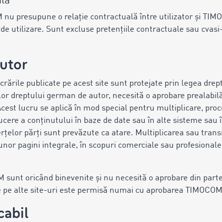
ală
 nu presupune o relație contractuală între utilizator și TIM
i de utilizare. Sunt excluse pretențiile contractuale sau cvas
autor
ucrările publicate pe acest site sunt protejate prin legea drep
lor dreptului german de autor, necesită o aprobare prealabilă
 Acest lucru se aplică în mod special pentru multiplicare, proc
ucere a conținutului în baze de date sau în alte sisteme sau î
terțelor părți sunt prevăzute ca atare. Multiplicarea sau tra
 unor pagini integrale, în scopuri comerciale sau profesionale
 sunt oricând binevenite și nu necesită o aprobare din partea
e pe alte site-uri este permisă numai cu aprobarea TIMOCOM
cabil