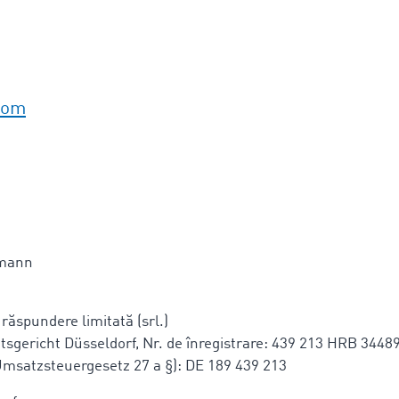
com
rmann
 răspundere limitată (srl.)
mtsgericht Düsseldorf, Nr. de înregistrare: 439 213 HRB 3448
Umsatzsteuergesetz 27 a §): DE 189 439 213