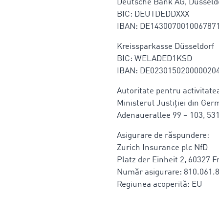
Deutsche Bank AG, Düsseld
BIC: DEUTDEDDXXX
IBAN: DE143007001006787
Kreissparkasse Düsseldorf
BIC: WELADED1KSD
IBAN: DE023015020000020
Autoritate pentru activitate
Ministerul Justiției din Ge
Adenauerallee 99 – 103, 53
Asigurare de răspundere:
Zurich Insurance plc NfD
Platz der Einheit 2, 60327 
Număr asigurare: 810.061.
Regiunea acoperită: EU