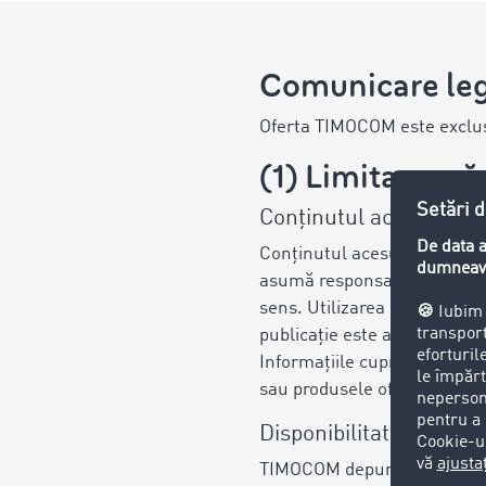
Comunicare le
Oferta TIMOCOM este exclusi
(1) Limitarea r
Conținutul acesui webs
Conținutul acesui website 
asumă responsabilitatea pent
sens. Utilizarea informațiilo
publicație este afișată și n
Informațiile cuprinse în aces
sau produsele oferite de T
Disponibilitatea websit
TIMOCOM depune toate efortur