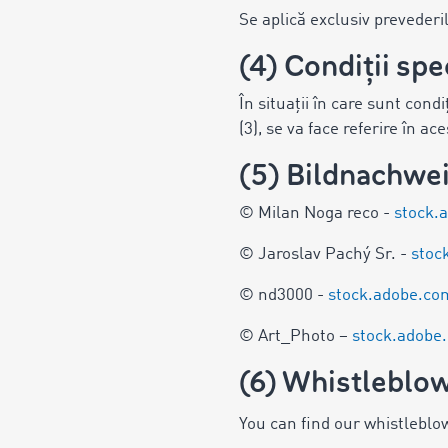
Se aplică exclusiv preveder
(4) Condiții spe
În situații în care sunt condi
(3), se va face referire în ac
(5) Bildnachwe
© Milan Noga reco -
stock.
© Jaroslav Pachý Sr. -
stoc
© nd3000 -
stock.adobe.c
© Art_Photo –
stock.adob
(6) Whistleblow
You can find our whistleblo