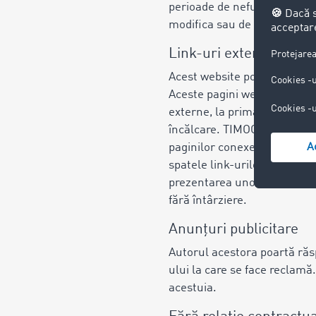
perioade de nefuncționalitat
modifica sau de a întrerupe 
Link-uri externe
Acest website poate conține l
Aceste pagini web cad sub r
externe, la prima activare, 
încălcare. TIMOCOM însă, nu 
paginilor conexe. TIMOCOM n
spatele link-urilor externe.
prezentarea unor indicii conc
fără întârziere.
Anunțuri publicitare
Autorul acestora poartă răs
ului la care se face reclam
acestuia.