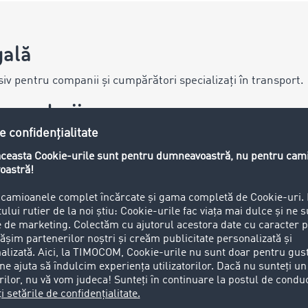
gală
v pentru companii și cumpărători specializați în transport.
ăspunderii
ite
este creat cu mare grijă. TIMOCOM GmbH (denumită în conti
ru completitudinea, corectitudinea și actualitatea informați
r accesibile se face pe risc propriu al utilizatorului. În cazul
umele, aceasta redă părerea respectivului autor, și nu părer
t site nu oferă niciun fel de garanție, de asemenea nici implici
IMOCOM.
e-lui
ile ca serviciul să fie accesibil încontinuu și fără întrerup