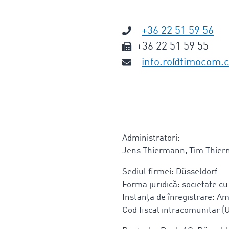
+36 22 51 59 56
+36 22 51 59 55
info.ro@timocom.
Administratori:
Jens Thiermann, Tim Thie
Sediul firmei: Düsseldorf
Forma juridică: societate cu
Instanța de înregistrare: A
Cod fiscal intracomunitar (