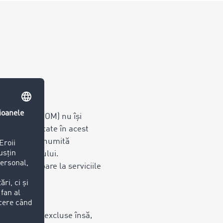
nuare TIMOCOM) nu își
ilor prezentate în acest
 în care la o anumită
ea TIMOCOM-ului.
te, referitoare la serviciile
eri. Nu sunt excluse însă,