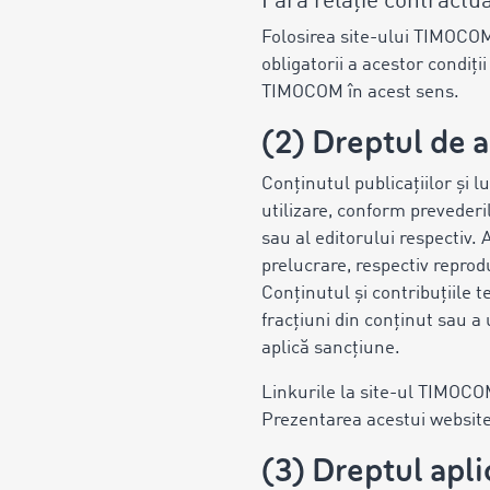
Fără relație contractu
Folosirea site-ului TIMOCOM
obligatorii a acestor condiți
TIMOCOM în acest sens.
(2) Dreptul de 
Conținutul publicațiilor și l
utilizare, conform prevederi
sau al editorului respectiv.
prelucrare, respectiv reprod
Conținutul și contribuțiile 
fracțiuni din conținut sau a
aplică sancțiune.
Linkurile la site-ul TIMOCOM
Prezentarea acestui websit
(3) Dreptul apli