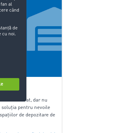
zitare adecvat, dar nu
i soluția pentru nevoile
pațiilor de depozitare de