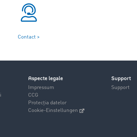
Contact >
Aspecte legale
Support
Impressum
Support
i
CCG
Protecția datelor
Cookie-Einstellungen