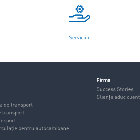
>
Servicii >
Firma
Success Stories
Clienții aduc clienț
a de transport
 transport
ansport
circulație pentru autocamioane