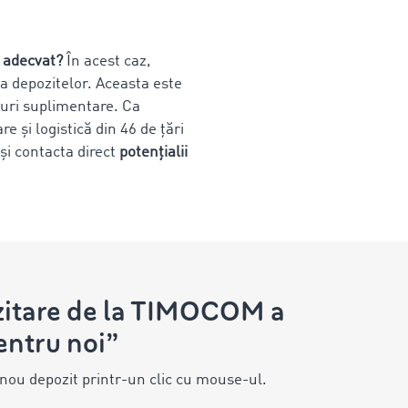
e adecvat?
În acest caz,
 a depozitelor. Aceasta este
turi suplimentare. Ca
e și logistică din 46 de țări
 și contacta direct
potențialii
ozitare de la TIMOCOM a
entru noi”
nou depozit printr-un clic cu mouse-ul.