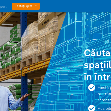
Testați gratuit
port
Căutar
spații
în înt
Există 
restrân
rămase 
Posibil