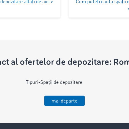
depozitare aflați de aici >
Cum puteți căuta spații de
act al ofertelor de depozitare: Ro
Tipuri-Spații de depozitare
mai departe