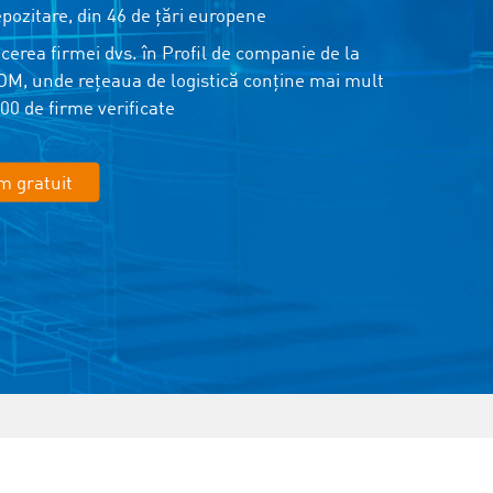
epozitare, din 46 de țări europene
cerea firmei dvs. în Profil de companie de la
M, unde rețeaua de logistică conține mai mult
00 de firme verificate
m gratuit