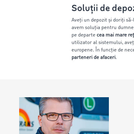
Soluții de depo
Aveți un depozit și doriți s
avem soluția pentru dumnea
pe departe
cea mai mare re
utilizator al sistemului, ave
europene. În funcție de neces
parteneri de afaceri
.