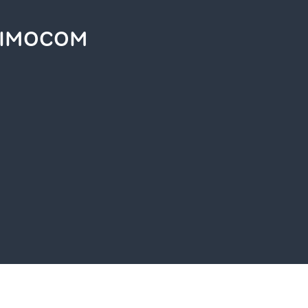
in TIMOCOM