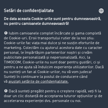
Lexicon de Transport
Restricții de circulație pentru autocamioane
Firma
Success Stories
Clienții aduc clienți
Aspecte legale
Impressum
CCG
Protecția datelor