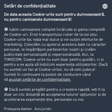
Lexicon de Transport
Restricții de circulație pentru autocamioane
Firma
Success Stories
Clienții aduc clienți
Aspecte legale
Impressum
CCG
Protecția datelor
Cookie-Einstellungen