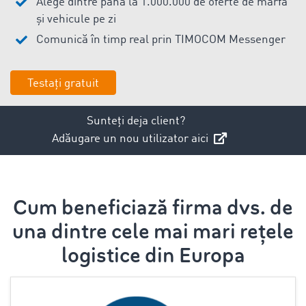
Alege dintre până la 1.000.000 de oferte de marfă
și vehicule pe zi
Comunică în timp real prin TIMOCOM Messenger
Testați gratuit
Sunteți deja client?
Adăugare un nou utilizator aici
Cum beneficiază firma dvs. de
una dintre cele mai mari rețele
logistice din Europa