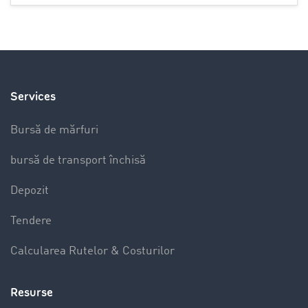
Services
Bursă de mărfuri
bursă de transport închisă
Depozit
Tendere
Calcularea Rutelor & Costurilor
Resurse