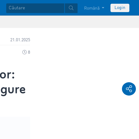
Login
Română
21.01.2025
8
or:
igure