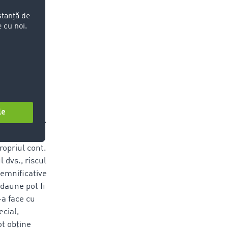
ate facilita
elele de
imalului tău
ecuritate sau
 parola sau
soane în care
i contrar
ropriul cont.
 dvs., riscul
semnificative
daune pot fi
-a face cu
ecial,
ot obține