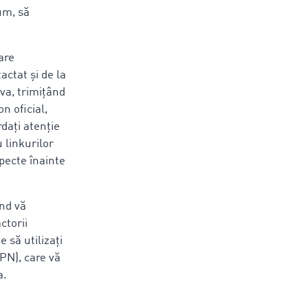
um, să
are
actat și de la
eva, trimițând
n oficial,
rdați atenție
 linkurilor
pecte înainte
ând vă
ctorii
 să utilizați
VPN), care vă
a.