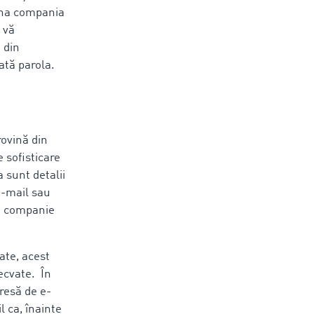
ina compania
 vă
 din
ată parola.
rovină din
 sofisticare
 sunt detalii
e-mail sau
de companie
ate, acest
ecvate. În
resă de e-
l ca, înainte