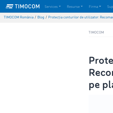
Services
Resurse
Firma
Sup
TIMOCOM România
/
Blog
/
Protecția conturilor de utilizator: Reco
TIMOCOM
Prote
Recom
pe p