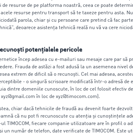
ri de resurse de pe platforma noastră, ceea ce poate determ
t acele resurse pentru transport să te taxeze pentru asta. Nu
iciodată parola, chiar și cu persoane care pretind că fac parte
hnică”, deoarece asistența tehnică reală nu vă va cere niciod
recunoști potențialele pericole
bernetice încep adesea cu e-mailuri sau mesaje care par să p
edere. Frauda de astăzi a fost adusă la un asemenea nivel de
esea extrem de dificil să o recunoști. Cel mai adesea, acestea
ceptibile - o singură scrisoare modificată într-o adresă de 
uia dintre domeniile cunoscute, în loc de cel folosit efectiv 
, xyz@gmail.com în loc de xyz@timocom.com).
tea, chiar dacă tehnicile de fraudă au devenit foarte dezvolt
eamnă că nu pot fi recunoscute cu atenția și cunoștințele ad
ul TIMOCOM, fiecare companie utilizatoare are în profil o ad
 și un număr de telefon, date verificate de TIMOCOM. Este uti