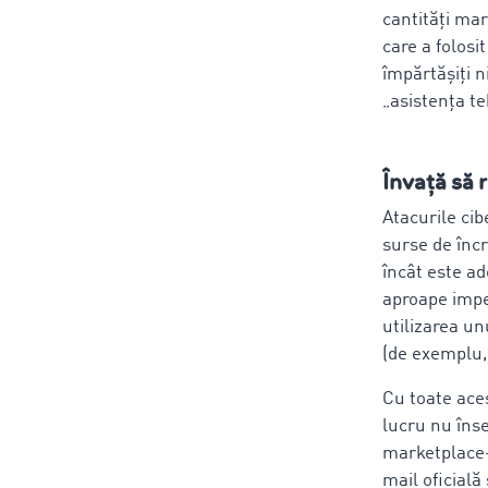
cantități ma
care a folosi
împărtășiți n
„asistența te
Învață să 
Atacurile ci
surse de încr
încât este ad
aproape imper
utilizarea un
(de exemplu
Cu toate aces
lucru nu îns
marketplace-
mail oficială