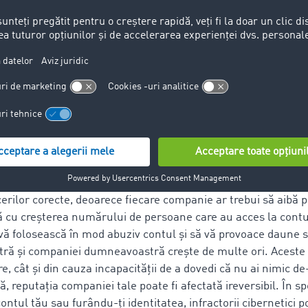
ă:
Nu împărtășiți parola cu nimeni!
ori își împărtășesc fără să știe informațiile online, ceea ce po
m phishing. Fii atent la informațiile pe care le postezi pe reț
 deoarece detalii precum data nașterii, adresa sau numele an
ot fi folosite pentru a dezvălui răspunsuri la întrebări de s
uta să-ți afli parola.
mportant să înțelegeți că nu trebuie să împărtășiți niciodată
ificare a contului TIMOCOM cu alte persoane, chiar și cu per
re necondiționată. Acest lucru este în primul rând interzis ș
cerilor corecte, deoarece fiecare companie ar trebui să aibă p
ă cu creșterea numărului de persoane care au acces la contul
 vă folosească în mod abuziv contul și să vă provoace daune 
ă și companiei dumneavoastră crește de multe ori. Aceste 
re, cât și din cauza incapacității de a dovedi că nu ai nimic de
, reputația companiei tale poate fi afectată ireversibil. În sp
ntul tău sau furându-ți identitatea, infractorii cibernetici p