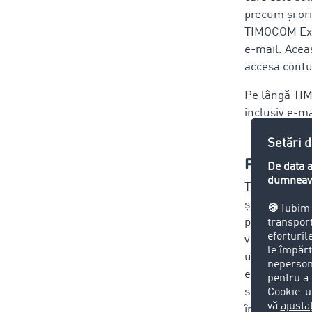
precum și ori
TIMOCOM Exc
e-mail. Acea
accesa contul
Pe lângă TIM
inclusiv e-ma
Funcții a
TIMOCOM ofer
și protejeze 
platformei T
verificarea t
urmărire al 
expediere, sp
suplimentare
îmbunătățită 