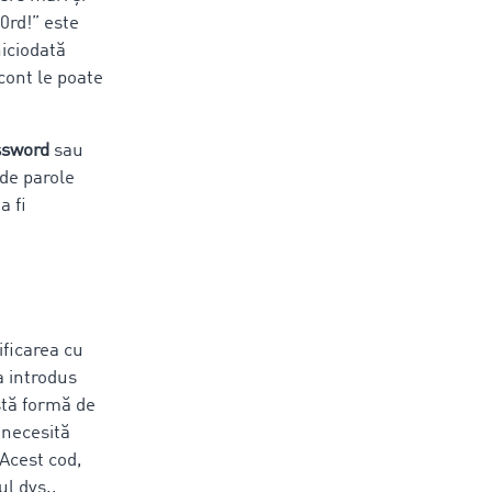
0rd!” este
iciodată
cont le poate
sword
sau
 de parole
a fi
ificarea cu
a introdus
astă formă de
 necesită
 Acest cod,
ul dvs.,