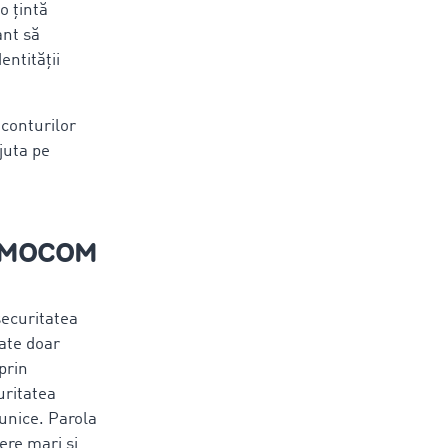
o țintă
ant să
entității
 conturilor
juta pe
n TIMOCOM
securitatea
nate doar
prin
uritatea
unice. Parola
ere mari și