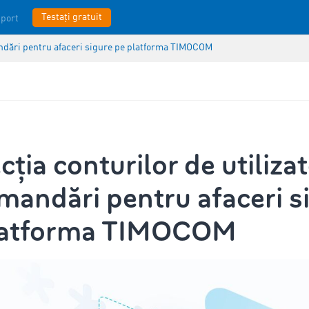
Testați gratuit
port
mandări pentru afaceri sigure pe platforma TIMOCOM
cția conturilor de utilizat
andări pentru afaceri s
latforma TIMOCOM