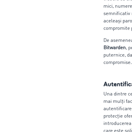
mici, numere
semnificativ
aceleași par
compromite p
De asemenea,
Bitwarden
, 
puternice, da
compromise.
Autentific
Una dintre c
mai mulți fa
autentificare
protecție ofe
introducerea 
care este sol