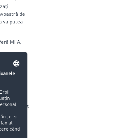
zați
voastră de
ă va putea
oferă MFA,
logistică să-
area
r și
e. Sistemul de
lor de
le API
 o protecție