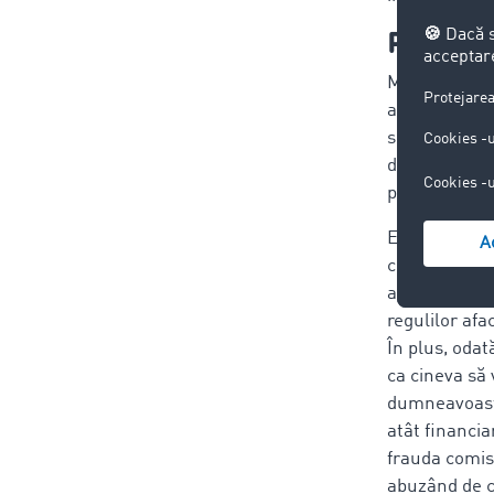
Prudenț
Mulți utilizat
atacuri precu
socializare,
de companie p
pentru a te aj
Este foarte i
codul de ver
aveți încrede
regulilor afa
În plus, odat
ca cineva să
dumneavoastr
atât financia
frauda comisă
abuzând de co