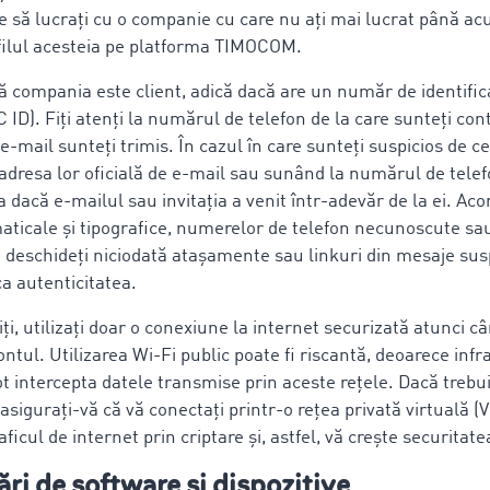
e să lucrați cu o companie cu care nu ați mai lucrat până ac
rofilul acesteia pe platforma TIMOCOM.
că compania este client, adică dacă are un număr de identific
D). Fiți atenți la numărul de telefon de la care sunteți cont
e-mail sunteți trimis. În cazul în care sunteți suspicios de c
adresa lor oficială de e-mail sau sunând la numărul de telefo
ca dacă e-mailul sau invitația a venit într-adevăr de la ei. Aco
aticale și tipografice, numerelor de telefon necunoscute sau
 deschideți niciodată atașamente sau linkuri din mesaje sus
ica autenticitatea.
ți, utilizați doar o conexiune la internet securizată atunci c
ontul. Utilizarea Wi-Fi public poate fi riscantă, deoarece infra
ot intercepta datele transmise prin aceste rețele. Dacă trebuie
 asigurați-vă că vă conectați printr-o rețea privată virtuală (
aficul de internet prin criptare și, astfel, vă crește securitate
ări de software și dispozitive