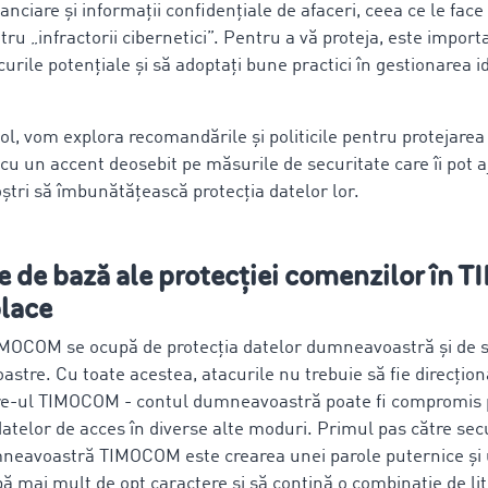
nanciare și informații confidențiale de afaceri, ceea ce le face 
tru „infractorii cibernetici”. Pentru a vă proteja, este import
scurile potențiale și să adoptați bune practici în gestionarea id
col, vom explora recomandările și politicile pentru protejarea
, cu un accent deosebit pe măsurile de securitate care îi pot a
noștri să îmbunătățească protecția datelor lor.
e de bază ale protecției comenzilor î
lace
TIMOCOM se ocupă de protecția datelor dumneavoastră și de 
astre. Cu toate acestea, atacurile nu trebuie să fie direcțio
re-ul TIMOCOM - contul dumneavoastră poate fi compromis 
atelor de acces în diverse alte moduri. Primul pas către sec
neavoastră TIMOCOM este crearea unei parole puternice și 
bă mai mult de opt caractere și să conțină o combinație de lit