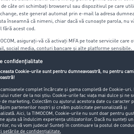
 de câte ori schimbați browserul sau dispozitivul pe care utili
hange, este generat automat prin e-mail la adresa dumnea
sta înseamnă că nimeni, chiar dacă vă cunoaște parola, nu v
 fără acest cod.
OCOM, asigurați-vă că activați MFA pe toate serviciile care 
il, social media, conturi bancare și alte platforme sensibile.
vansate de protecție la TIMOCOM
ă funcții avansate de securitate care permit companiilor de 
sistemele împotriva atacurilor cibernetice și a fraudei. Utiliz
IMOCOM pentru urmărirea expedierilor, verificarea comenzilo
ranzacțiilor poate reduce semnificativ riscul de fraudă onlin
TIMOCOM permite urmărirea și verificarea continuă a mișcări
orind astfel securitatea și transparența, în timp ce integrări
 pot ajuta la implementarea tehnologiilor blockchain pentru
a datelor și a tranzacțiilor.