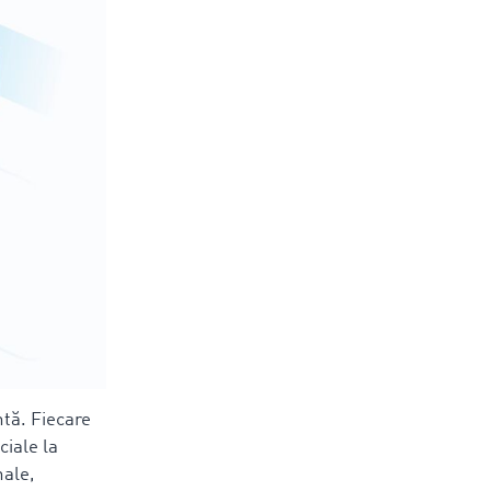
ntă. Fiecare
ciale la
nale,