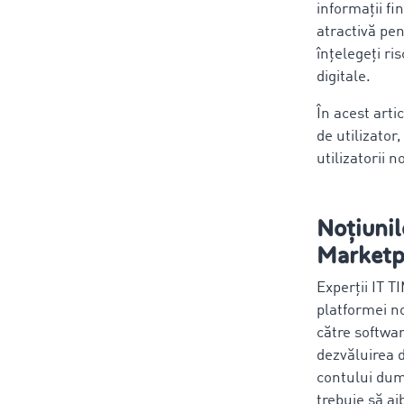
informații fi
atractivă pen
înțelegeți ri
digitale.
În acest arti
de utilizator
utilizatorii 
Noțiunil
Marketp
Experții IT 
platformei no
către softwa
dezvăluirea d
contului dum
trebuie să ai