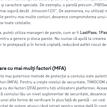
 și caractere speciale. De exemplu, o parolă precum „P@55w
 mai sigură decât „timocom123!”. De asemenea, nu utilizați n
ole pentru mai multe conturi, deoarece compromiterea unui 
e toate celelalte.
 puteți utiliza manageri de parole, cum ar fi
LastPass
,
1Pas
pentru a genera și stoca parole. Nu numai că ajută la crearea
r le protejează și în formă criptată, reducând astfel riscul de 
are cu mai mulți factori (MFA)
ele mai puternice metode de protecție a contului este autent
ctori (MFA). Pentru a crește nivelul de securitate, TIMOCOM 
a cu doi factori (2FA) pentru toți utilizatorii platformei. Ace
ră contului tău un nivel suplimentar de securitate, deoarece
unei alte forme de verificare în plus față de parolă - un cod.
icitat de sistem atunci când intrați pentru prima dată în cont