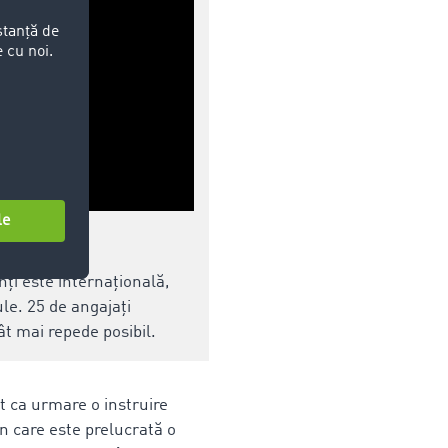
nți este internațională,
le. 25 de angajați
ât mai repede posibil.
at ca urmare o instruire
n care este prelucrată o