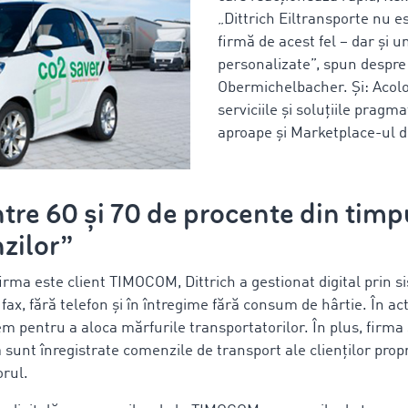
„Dittrich Eiltransporte nu 
firmă de acest fel – dar și u
personalizate”, spun despre 
Obermichelbacher. Și: Acolo
serviciile și soluțiile pragm
aproape și Marketplace-ul 
re 60 și 70 de procente din timp
zilor”
 firma este client TIMOCOM, Dittrich a gestionat digital prin 
ax, fără telefon și în întregime fără consum de hârtie. În acti
m pentru a aloca mărfurile transportatorilor. În plus, firma
 sunt înregistrate comenzile de transport ale clienților propr
orul.