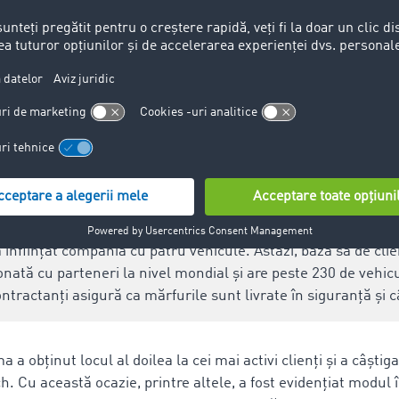
ransporte GmbH
 înființat compania cu patru vehicule. Astăzi, baza sa de clie
nată cu parteneri la nivel mondial și are peste 230 de vehicu
tractanți asigură ca mărfurile sunt livrate în siguranță și c
 obținut locul al doilea la cei mai activi clienți și a câștig
 Cu această ocazie, printre altele, a fost evidențiat modul î