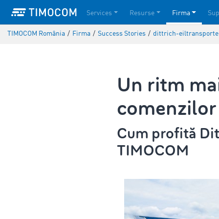
Services
Resurse
Firma
Sup
TIMOCOM România
/
Firma
/
Success Stories
/
dittrich-eiltransporte
Un ritm mai
comenzilor
Cum profită Dit
TIMOCOM