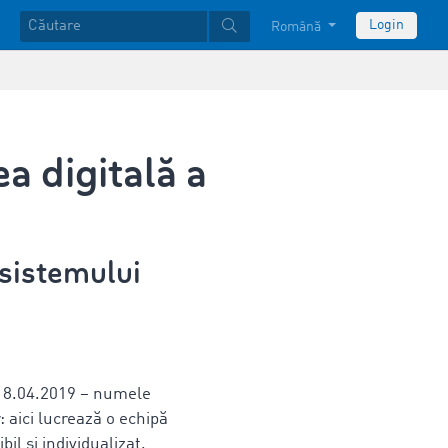
Login
Română
a digitală a
 sistemului
18.04.2019 – numele
: aici lucrează o echipă
bil și individualizat.