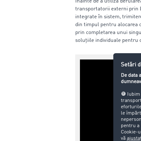
Înainte de a utiliza derula
transportatorii externi prin
integrate în sistem, trimite
din timpul pentru alocarea c
prin completarea unui singu
soluțiile individuale pentru c