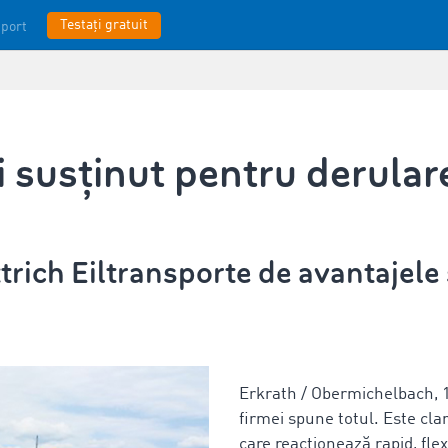
Testați gratuit
port
 susținut pentru derulare
trich Eiltransporte de avantajele
Erkrath / Obermichelbach, 
firmei spune totul. Este clar
care reacționează rapid, flexi