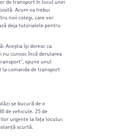
or de transport în locul unei
olosită. Acum va trebui
tru noii colegi, care vor
ează deja tutorialele pentru
nă: Aceștia își doresc ca
i nu cunosc încă derularea
transport”, spune unul
ect la comanda de transport
stăzi se bucură de o
230 de vehicule. 25 de
lor urgente la fața locului:
istanță scurtă.