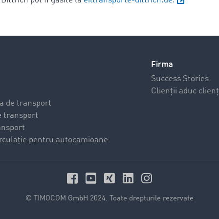
ittrich pot fi găsite la
eiltransporte-dittrich.de.
Firma
Success Stories
Clienții aduc clienț
a de transport
 transport
ansport
circulație pentru autocamioane
© TIMOCOM GmbH 2024. Toate drepturile rezervate