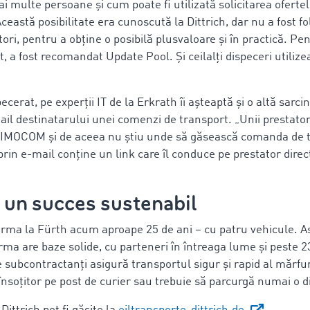
multe persoane și cum poate fi utilizată solicitarea ofertel
Această posibilitate era cunoscută la Dittrich, dar nu a fost f
ori, pentru a obține o posibilă plusvaloare și în practică. Pen
t, a fost recomandat Update Pool. Și ceilalți dispeceri utiliz
ecerat, pe experții IT de la Erkrath îi așteaptă și o altă sarci
l destinatarului unei comenzi de transport. „Unii prestator
a TIMOCOM și de aceea nu știu unde să găsească comanda de 
 prin e-mail conține un link care îl conduce pe prestator dir
: un succes sustenabil
firma la Fürth acum aproape 25 de ani – cu patru vehicule. A
firma are baze solide, cu parteneri în întreaga lume și peste 
 subcontractanți asigură transportul sigur și rapid al mărfuri
însoțitor pe post de curier sau trebuie să parcurgă numai o d