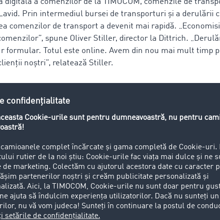
rea digitală a comenzilor de la TIMOCOM, comenzile de transp
 Lavid. Prin intermediul bursei de transporturi și a derulării
rea comenzilor de transport a devenit mai rapidă. „Economisi
omenzilor”, spune Oliver Stiller, director la Dittrich. „Der
r formular. Totul este online. Avem din nou mai mult timp 
lienții noștri”, relatează Stiller.