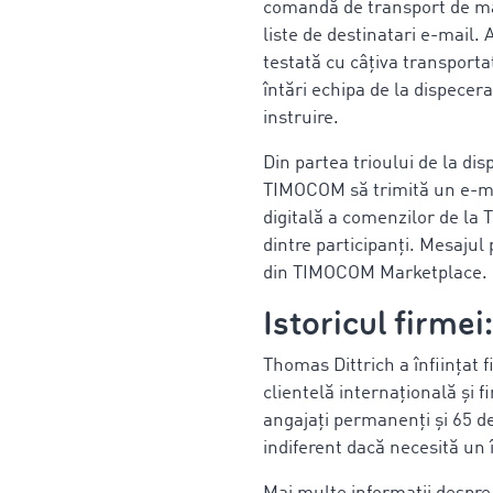
comandă de transport de mai 
liste de destinatari e-mail. 
testată cu câțiva transportat
întări echipa de la dispecera
instruire.
Din partea trioului de la disp
TIMOCOM să trimită un e-mai
digitală a comenzilor de l
dintre participanți. Mesajul
din TIMOCOM Marketplace.
Istoricul firmei
Thomas Dittrich a înființat 
clientelă internațională și 
angajați permanenți și 65 de
indiferent dacă necesită un 