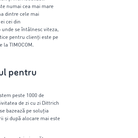
este numai cea mai mare
na dintre cele mai
ei cei din
 unde se întâlnesc viteza,
atice pentru clienți este pe
de la TIMOCOM.
ul pentru
sistem peste 1000 de
vitatea de zi cu zi Dittrich
 se bazează pe soluția
ii și după alocare mai este