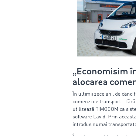
„Economisim înt
alocarea comen
În ultimii zece ani, de când
comenzi de transport – fără f
utilizează TIMOCOM ca siste
software Lavid. Prin aceasta
introdus numai transportat