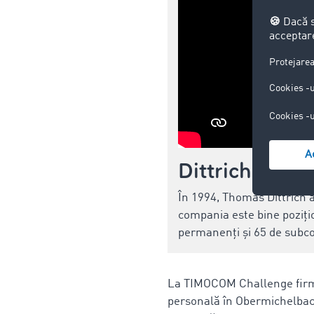
Dittrich Eilt
În 1994, Thomas Dittrich a
compania este bine pozițio
permanenți și 65 de subcon
La TIMOCOM Challenge firma a
personală în Obermichelbach.