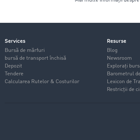
Mai multe informații despre D
Services
Resurse
Bursă de mărfuri
Blog
bursă de transport închisă
Newsroom
Depozit
Explorați burs
Tendere
Barometrul de
Calcularea Rutelor & Costurilor
Lexicon de Tr
Restricții de 