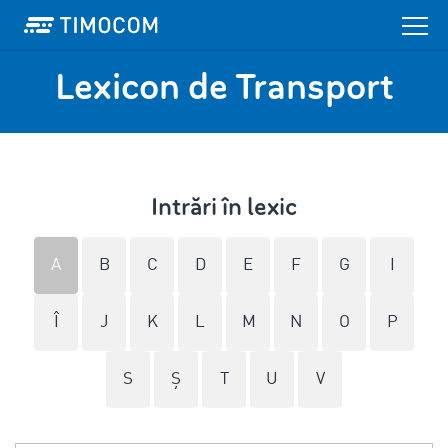
Lexicon de Transport
Intrări în lexic
A
B
C
D
E
F
G
I
Î
J
K
L
M
N
O
P
S
Ş
T
U
V