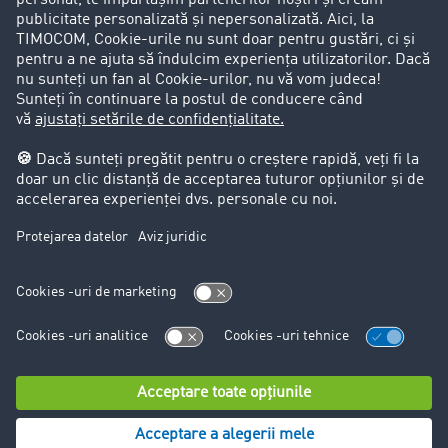
Clienții aduc clienți
Aspecte legale
Impressum
CCG
Protecția datelor
Cookie-Einstellungen
Support
Support