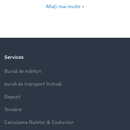
Aflați mai multe >
Services
Bursă de mărfuri
bursă de transport închisă
Depozit
Tendere
Calcularea Rutelor & Costurilor