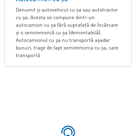
Denumit şi autovehicul cu şa sau autotractor
cu şa. Acesta se compune dintr-un
autocamion cu şa fără suprafaţă de încărcare
şi o semiremorcă cu şa (demontabilă).
Autocamionul cu şa nu transportă aşadar
bunuri, trage de fapt semiremorca cu şa, care
transportă