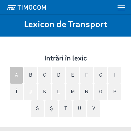
Lexicon de Transport
Intrări în lexic
A
B
C
D
E
F
G
I
Î
J
K
L
M
N
O
P
S
Ş
T
U
V