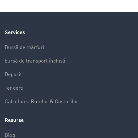
Services
Bursă de mărfuri
bursă de transport închisă
Depozit
Tendere
Calcularea Rutelor & Costurilor
Resurse
Blog