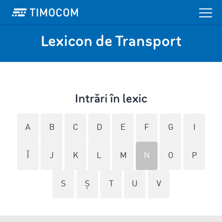
Lexicon de Transport
Intrări în lexic
A
B
C
D
E
F
G
I
Î
J
K
L
M
N
O
P
S
Ş
T
U
V