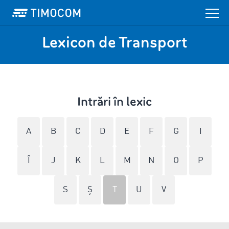
Lexicon de Transport
Intrări în lexic
A
B
C
D
E
F
G
I
Î
J
K
L
M
N
O
P
S
Ş
T
U
V