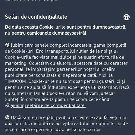
Lexicon de Transport
Restricții de circulație pentru autocamioane
Firma
Success Stories
Clienții aduc clienți
Aspecte legale
Impressum
CCG
Protecția datelor