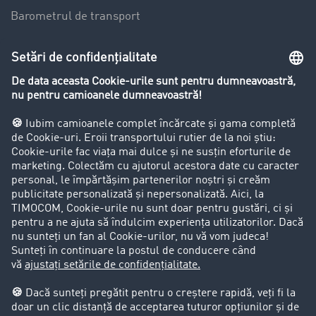
Barometrul de transport
Lexicon de Transport
Restricții de circulație pentru autocamioane
Firma
Success Stories
Clienții aduc clienți
Aspecte legale
Impressum
CCG
Protecția datelor