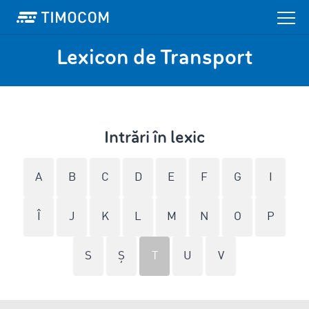
Lexicon de Transport
Intrări în lexic
A
B
C
D
E
F
G
I
Î
J
K
L
M
N
O
P
S
Ş
T
U
V