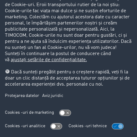
Success Stories
Clienții aduc clienți
Aspecte legale
Impressum
CCG
Protecția datelor
Cookie-Einstellungen
Support
Support