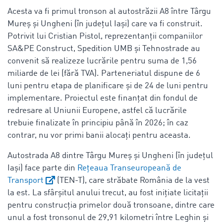
Acesta va fi primul tronson al autostrăzii A8 între Târgu
Mureș și Ungheni (în județul Iași) care va fi construit.
Potrivit lui Cristian Pistol, reprezentanții companiilor
SA&PE Construct, Spedition UMB și Tehnostrade au
convenit să realizeze lucrările pentru suma de 1,56
miliarde de lei (fără TVA). Parteneriatul dispune de 6
luni pentru etapa de planificare și de 24 de luni pentru
implementare. Proiectul este finanțat din fondul de
redresare al Uniunii Europene, astfel că lucrările
trebuie finalizate în principiu până în 2026; în caz
contrar, nu vor primi banii alocați pentru aceasta.
Autostrada A8 dintre Târgu Mureș și Ungheni (în județul
Iași) face parte din
Rețeaua Transeuropeană de
Transport
(TEN-T), care străbate România de la vest
la est. La sfârșitul anului trecut, au fost inițiate licitații
pentru construcția primelor două tronsoane, dintre care
unul a fost tronsonul de 29,91 kilometri între Leghin și