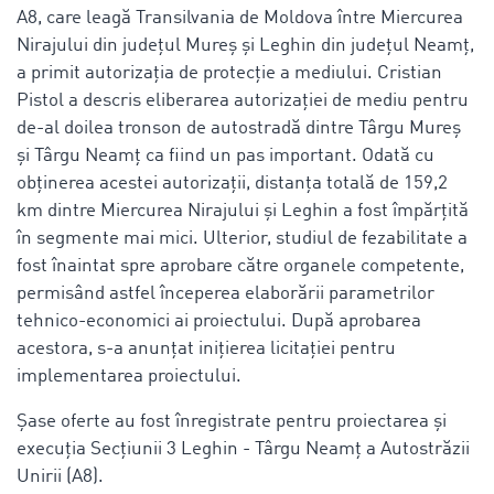
A8, care leagă Transilvania de Moldova între Miercurea
Nirajului din județul Mureș și Leghin din județul Neamț,
a primit autorizația de protecție a mediului. Cristian
Pistol a descris eliberarea autorizației de mediu pentru
de-al doilea tronson de autostradă dintre Târgu Mureș
și Târgu Neamț ca fiind un pas important. Odată cu
obținerea acestei autorizații, distanța totală de 159,2
km dintre Miercurea Nirajului și Leghin a fost împărțită
în segmente mai mici. Ulterior, studiul de fezabilitate a
fost înaintat spre aprobare către organele competente,
permisând astfel începerea elaborării parametrilor
tehnico-economici ai proiectului. După aprobarea
acestora, s-a anunțat inițierea licitației pentru
implementarea proiectului.
Șase oferte au fost înregistrate pentru proiectarea și
execuția Secțiunii 3 Leghin - Târgu Neamț a Autostrăzii
Unirii (A8).