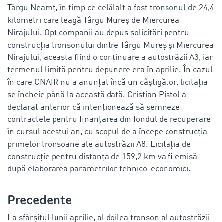
Târgu Neamț, în timp ce celălalt a fost tronsonul de 24,4
kilometri care leagă Târgu Mureș de Miercurea
Nirajului. Opt companii au depus solicitări pentru
construcția tronsonului dintre Târgu Mureș și Miercurea
Nirajului, aceasta fiind o continuare a autostrăzii A3, iar
termenul limită pentru depunere era în aprilie. În cazul
în care CNAIR nu a anunțat încă un câștigător, licitația
se încheie până la această dată. Cristian Pistol a
declarat anterior că intenționează să semneze
contractele pentru finanțarea din fondul de recuperare
în cursul acestui an, cu scopul de a începe construcția
primelor tronsoane ale autostrăzii A8. Licitația de
construcție pentru distanța de 159,2 km va fi emisă
după elaborarea parametrilor tehnico-economici.
Precedente
La sfârșitul lunii aprilie, al doilea tronson al autostrăzii