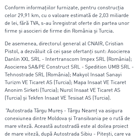
Conform informațiilor furnizate, pentru construcția
celor 29,91 km, cu o valoare estimată de 2,03 miliarde
de lei, fără TVA, s-au înregistrat oferte din partea unor
firme și asocieri de firme din România și Turcia.
De asemenea, directorul general al CNAIR, Cristian
Pistol, a dezvăluit că cei șase ofertanți sunt: Asocierea
Danlin XXL SRL - Intertranscom Impex SRL (România);
Asocierea SA&PE Construct SRL - Spedition UMB SRL -
Tehnostrade SRL (România); Makyol Insaat Sanayi
Turizm VE Ticaret AS (Turcia); Mapa Insaat VE Ticaret
Anonim Sirketi (Turcia); Nurol Insaat VE Ticaret AS
(Turcia) și Tekfen Insaat VE Tesisat AS (Turcia).
"
Autostrada Târgu Mureş - Târgu Neamţ va asigura
conexiunea dintre Moldova şi Transilvania pe o rută de
mare viteză. Această autostradă este al doilea proiect
de mare viteză, după Autostrada Sibiu - Piteşti, care va