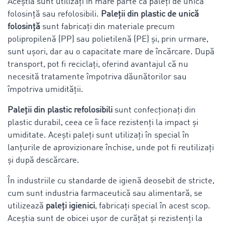
Aceștia sunt utilizați în mare parte ca paleți de unică
folosință sau refolosibili.
Paleții din plastic de unică
folosință
sunt fabricați din materiale precum
polipropilenă (PP) sau polietilenă (PE) și, prin urmare,
sunt ușori, dar au o capacitate mare de încărcare. După
transport, pot fi reciclați, oferind avantajul că nu
necesită tratamente împotriva dăunătorilor sau
împotriva umidității.
Paleții din plastic refolosibili
sunt confecționați din
plastic durabil, ceea ce îi face rezistenți la impact și
umiditate. Acești paleți sunt utilizați în special în
lanțurile de aprovizionare închise, unde pot fi reutilizați
și după descărcare.
În industriile cu standarde de igienă deosebit de stricte,
cum sunt industria farmaceutică sau alimentară, se
utilizează
paleți igienici
, fabricați special în acest scop.
Aceștia sunt de obicei ușor de curățat și rezistenți la