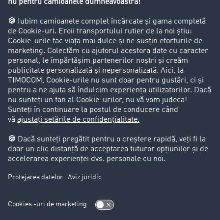
Firma
Success Stories
Clienții aduc clienți
Aspecte legale
Impressum
CCG
Protecția datelor
Cookie-Einstellungen
Support
Support