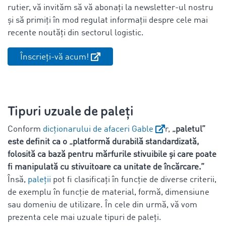
rutier, vă invităm să vă abonați la newsletter-ul nostru
și să primiți în mod regulat informații despre cele mai
recente noutăți din sectorul logistic.
Înscrieți-vă acum!
Tipuri uzuale de paleți
Conform
dicționarului de afaceri Gable
r,
„paletul”
este definit ca o „platformă durabilă standardizată,
folosită ca bază pentru mărfurile stivuibile și care poate
fi manipulată cu stivuitoare ca unitate de încărcare.”
Însă,
paleții
pot fi clasificați în funcție de diverse criterii,
de exemplu în funcție de material, formă, dimensiune
sau domeniu de utilizare. În cele din urmă, vă vom
prezenta cele mai uzuale tipuri de paleți.