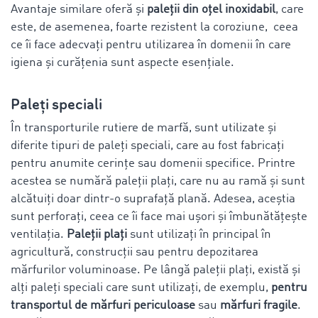
Avantaje similare oferă și
paleții din oțel inoxidabil
, care
este, de asemenea, foarte rezistent la coroziune, ceea
ce îi face adecvați pentru utilizarea în domenii în care
igiena și curățenia sunt aspecte esențiale.
Paleți speciali
În transporturile rutiere de marfă, sunt utilizate și
diferite tipuri de paleți speciali, care au fost fabricați
pentru anumite cerințe sau domenii specifice. Printre
acestea se numără paleții plați, care nu au ramă și sunt
alcătuiți doar dintr-o suprafață plană. Adesea, aceștia
sunt perforați, ceea ce îi face mai ușori și îmbunătățește
ventilația.
Paleții plați
sunt utilizați în principal în
agricultură, construcții sau pentru depozitarea
mărfurilor voluminoase. Pe lângă paleții plați, există și
alți paleți speciali care sunt utilizați, de exemplu,
pentru
transportul de mărfuri periculoase
sau
mărfuri fragile
.