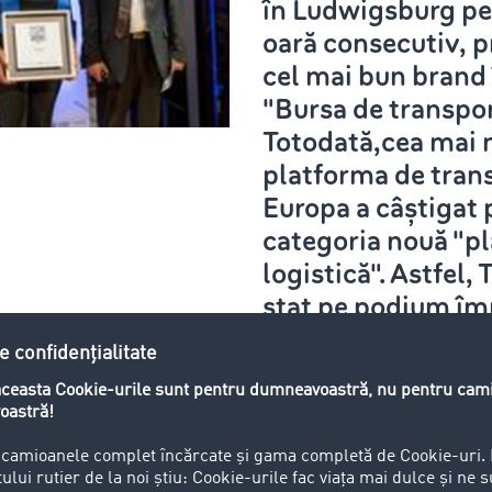
în Ludwigsburg pe
oară consecutiv, 
cel mai bun brand 
"Bursa de transpor
Totodată,cea mai 
platforma de tran
Europa a câștigat p
categoria nouă "p
logistică". Astfel
stat pe podium îm
cele 2 mari corpor
„Bosch“ și „Daimle
te în primul rând inovația și dezvoltarea în produse și în se
ticii. În total, au votat 11.413 de cititori de la eurotransport.
ell și FERNFAHRER și au fost de acord: TimoCom este din n