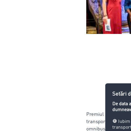
Premiul ETM recunoaș
transportului și logis
omnibus, trans aktu