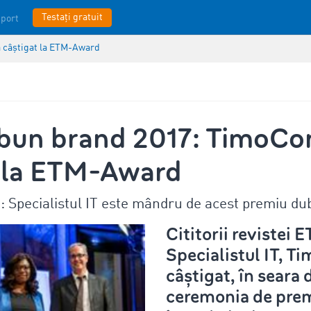
Testați gratuit
port
 câștigat la ETM-Award
 bun brand 2017: TimoCo
t la ETM-Award
: Specialistul IT este mândru de acest premiu du
Cititorii revistei 
Specialistul IT, T
câștigat, în seara d
ceremonia de prem