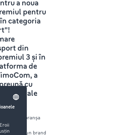
ntru a noua
premiul pentru
în categoria
t"!
mare
sport din
remiul 3 și în
latforma de
, TimoCom, a
preună cu
ații globale
r“.
rviciile din branșa
de, lastauto
ou cel mai bun brand