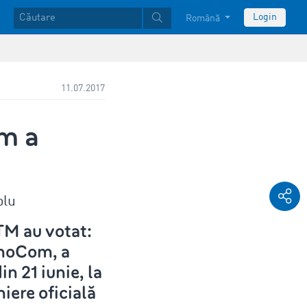
Login
Română
11.07.2017
m a
blu
ETM au votat:
imoCom, a
in 21 iunie, la
iere oficială