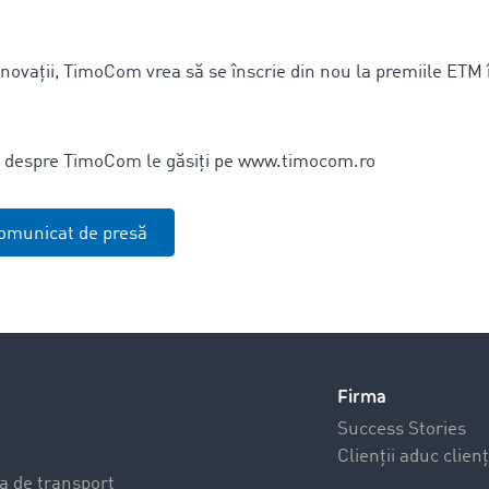
inovații, TimoCom vrea să se înscrie din nou la premiile ETM 
i despre TimoCom le găsiți pe www.timocom.ro
omunicat de presă
Firma
Success Stories
Clienții aduc clienț
a de transport