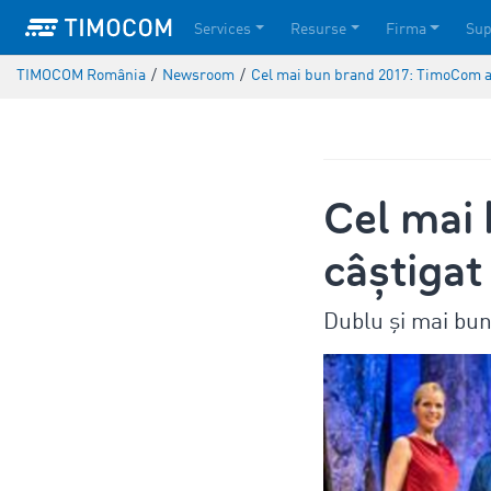
Services
Resurse
Firma
Sup
TIMOCOM România
/
Newsroom
/
Cel mai bun brand 2017: TimoCom a
Cel mai
câștiga
Dublu și mai bun