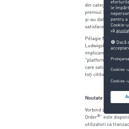
din categoria "Bursa
premiul 3 în categor
și-au dat seama că, T
satisface nevoilor tu
Pélagie Mepin, direc
Ludwigsburg: „Premi
implicarea clienților
"platforma de logist
care satisface toate 
toți cititorii ETM și
Noutate TimoCom „T
Vorbind despre dezvol
®
Order
“ este dispon
utilizatori ca tranza