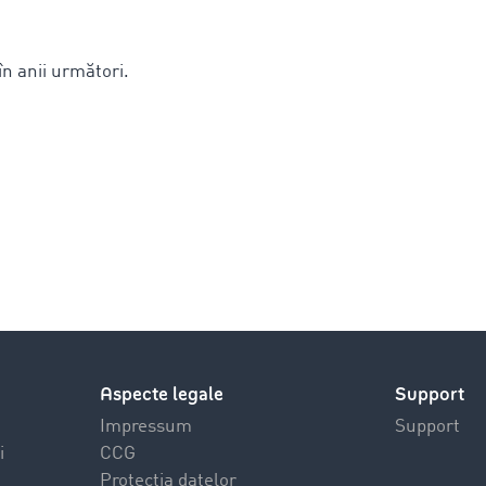
în anii următori.
Aspecte legale
Support
Impressum
Support
i
CCG
Protecția datelor