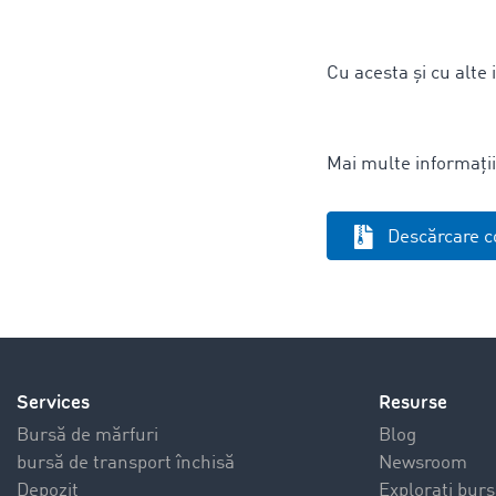
Cu acesta și cu alte 
Mai multe informați
Descărcare c
Services
Resurse
Bursă de mărfuri
Blog
bursă de transport închisă
Newsroom
Depozit
Explorați burs