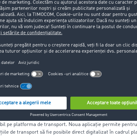
 de transport". TimoCom în acest an a fost și mai popular, de
ia nouă "platforma de logistică". Aceste premii dovedesc urmă
imoCom le ia partea în procesul de digitalizare al logisticii d
turor participanților din cadrul lanțului logistic.
torul de marketing de la TimoCom, a preluat premiul ETM în 
ul ne confirmă în faptul de a continua dezvoltarea platfor
 noștri și cu optimizarea nevoilor individuale. Premiul luat î
ică" ne arată faptul că ne-am schimbat într-o platformă de 
nevoile și este plină de aplicații utile. Aș vrea să le mulțume
 utilizatorii TimoCom pentru această alegere!
®
C Transport Order
”
tarea de produse și servicii inovative — de la începutul luni
ibil pe platforma de transport. Noua aplicație permite pentru
cţiile de transport să fie posibile direct digitalizat în cadrul