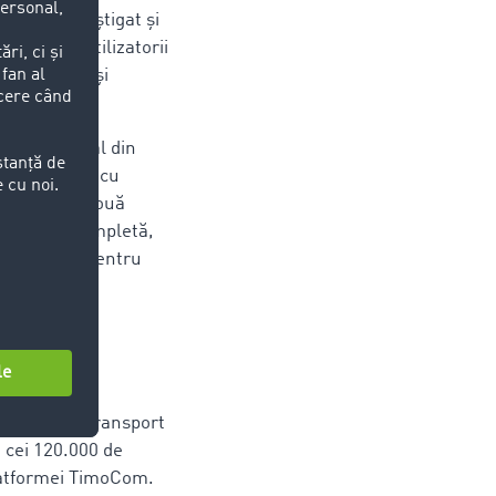
oarece a câștigat și
toarele: Utilizatorii
e transport și
palatul regal din
mei TimoCom cu
n categoria nouă
transport completă,
sc din nou, pentru
i iunie „TC Transport
 cei 120.000 de
 platformei TimoCom.