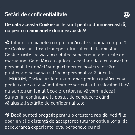
Lexicon de Transport
Restricții de circulație pentru autocamioane
Firma
Success Stories
Clienții aduc clienți
Aspecte legale
Impressum
CCG
Protecția datelor