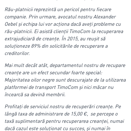
Rău-platnicii reprezintă un pericol pentru fiecare
companie. Prin urmare, avocatul nostru Alexander
Oebel și echipa lui vor acționa dacă aveți probleme cu
rău-platnicii. Ei asistă clienții TimoCom la recuperarea
extrajudiciară de creanțe. În 2015, au reușit să
soluționeze 89% din solicitările de recuperare a
creditorilor.
Mai mult decât atât, departamentul nostru de recupare
creanțe are un efect secundar foarte special:
Majoritatea oilor negre sunt descurajate de la utilizarea
platformei de transport TimoCom și nici măcar nu
încearcă sa devină membrii.
Profitați de serviciul nostru de recuperări creanțe. Pe
lângă taxa de administrare de 15,00 €, se percepe o
taxă suplimentară pentru recuperarea creanței, numai
dacă cazul este soluționat cu succes, și numai în