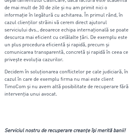
departamentului CashCare, dacă factura este scadentă
de mai mult de 30 de zile și nu am primit nici o
informație în legătură cu achitarea. În primul rând, în
cazul clienților străini vă cerem direct ajutorul
serviciului dvs., deoarece echipa internațională se poate
descurca mai eficient cu celălalte țări. De exemplu este
un plus procedura eficientă și rapidă, precum și
comunicarea transparentă, concretă și rapidă în ceea ce
privește evoluția cazurilor.
Decidem în soluționarea conflictelor pe cale judiciară, în
cazul în care de exemplu firma nu mai este client
TimoCom și nu avem altă posibilitate de recuperare fără
intervenția unui avocat.
Serviciul nostru de recuperare creanțe își merită banii!