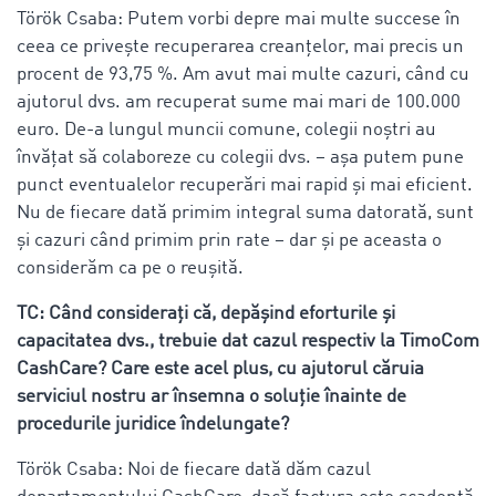
Török Csaba: Putem vorbi depre mai multe succese în
ceea ce privește recuperarea creanțelor, mai precis un
procent de 93,75 %. Am avut mai multe cazuri, când cu
ajutorul dvs. am recuperat sume mai mari de 100.000
euro. De-a lungul muncii comune, colegii noștri au
învățat să colaboreze cu colegii dvs. – așa putem pune
punct eventualelor recuperări mai rapid și mai eficient.
Nu de fiecare dată primim integral suma datorată, sunt
și cazuri când primim prin rate – dar și pe aceasta o
considerăm ca pe o reușită.
TC: Când considerați că, depășind eforturile și
capacitatea dvs., trebuie dat cazul respectiv la TimoCom
CashCare? Care este acel plus, cu ajutorul căruia
serviciul nostru ar însemna o soluție înainte de
procedurile juridice îndelungate?
Török Csaba: Noi de fiecare dată dăm cazul